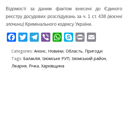
Відомості за даним фактом внесені до Єдиного
реєстру досудових розслідувань за ч. 1 ст. 438
(воєнні
злочини)
Кримінального кодексу України.
F
T
T
Vi
W
S
Pr
E
ac
w
el
b
h
k
in
m
Categories:
Анонс
,
Новини
,
Область
,
Пригоди
e
itt
e
er
at
y
t
ai
Tags:
Балаклія
,
Ізюмське РУП
,
Ізюмський район
,
b
er
gr
s
p
l
Лікарня
,
Річка
,
Харківщина
o
a
A
e
o
m
p
k
p