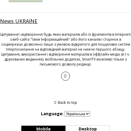
News UKRAINE
Цитування і відтворення будь-яких матеріалів або їх фрагментів в Інтернеті
з веб-сайта "Ізюм Інформаційний" або його каналів і сторінок в
соцмережах дозволено лише з умовою відкритого для пошукових систем
гіперпосилання на відповідний матеріал не нижче першого абзацу.
Цитування, використання і відтворення матеріалів в оффлайн-медіа (в т.ч.
друкованих виданнях), мобільних додатках, SmartTV можливо тільки з
письмового дозволу редакції.
Back to top
Language:
Mobile
Desktop