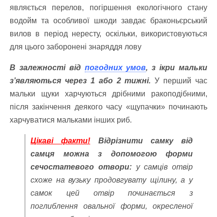
являється перелов, погіршення екологічного стану
водойм та особливої шкоди завдає браконьєрський
вилов в період нересту, оскільки, використовуються
для цього заборонені знаряддя лову
В залежності від
погодних умов
, з ікри мальки
з’являються через 1 або 2 тижні.
У перший час
мальки щуки харчуються дрібними ракоподібними,
після закінчення деякого часу «щупачки» починають
харчуватися мальками інших риб.
Цікаві факти!
Відрізнити самку від
самця можна з допомогою форми
сечостатевого отвори:
у самців отвір
схоже на вузьку продовгувату щілину, а у
самок цей отвір починається з
поглиблення овальної форми, окресленої