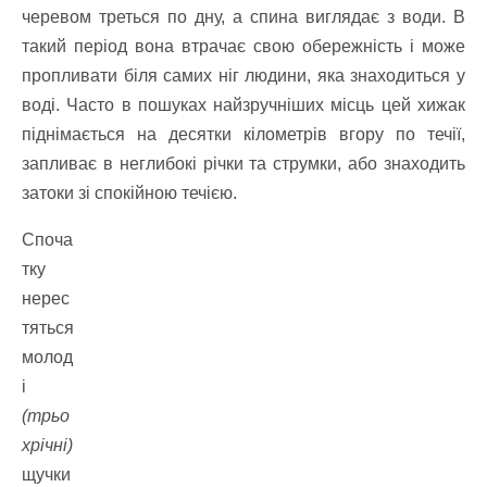
черевом треться по дну, а спина виглядає з води. В
такий період вона втрачає свою обережність і може
пропливати біля самих ніг людини, яка знаходиться у
воді. Часто в пошуках найзручніших місць цей хижак
піднімається на десятки кілометрів вгору по течії,
запливає в неглибокі річки та струмки, або знаходить
затоки зі спокійною течією.
Споча
тку
нерес
тяться
молод
і
(трьо
хрічні)
щучки