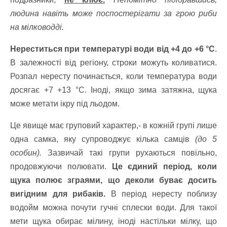
людина навіть може поспостерігати за грою риби
на мілководді.
Нереститься при температурі води від +4 до +6 °С
.
В залежності від регіону, строки можуть коливатися.
Розпал нересту починається, коли температура води
досягає +7 +13 °С. Іноді, якщо зима затяжна, щука
може метати ікру під льодом.
Це явище має груповий характер,- в кожній групі лише
одна самка, яку супроводжує кілька самців
(до 5
особин).
Зазвичай такі групи рухаються повільно,
продовжуючи полювати.
Це єдиний період, коли
щука полює зграями, що деколи буває досить
вигідним для рибаків.
В період нересту поблизу
водойм можна почути гучні сплески води. Для такої
мети щука обирає мілину, іноді настільки мілку, що