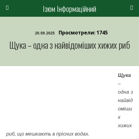
Ізюм Інформаційний
Просмотрели: 1745
20.09.2025
Щука – одна з найвідоміших хижих риб
Щука
–
одна з
найвід
оміши
х
хижих
риб, що мешкають в прісних водах.