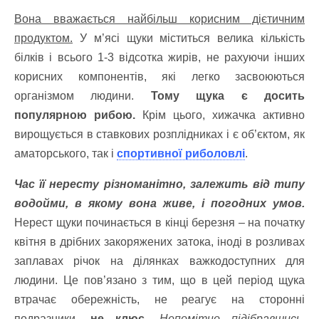
Вона вважається найбільш корисним дієтичним
продуктом.
У м’ясі щуки міститься велика кількість
білків і всього 1-3 відсотка жирів, не рахуючи інших
корисних компонентів, які легко засвоюються
організмом людини.
Тому щука є досить
популярною рибою.
Крім цього, хижачка активно
вирощується в ставкових розплідниках і є об’єктом, як
аматорського, так і
спортивної риболовлі
.
Час її нересту різноманітно, залежить від типу
водойми, в якому вона живе, і погодних умов.
Нерест щуки починається в кінці березня – на початку
квітня в дрібних закоряжених затока, іноді в розливах
заплавах річок на ділянках важкодоступних для
людини. Це пов’язано з тим, що в цей період щука
втрачає обережність, не реагує на сторонні
подразники,
не клює.
Непомітно підібравшись,