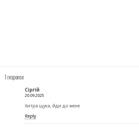
1 response
Сіргій
20.09.2025
Хитра щука, йди до мене
Reply