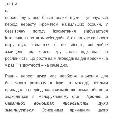
, потім
на
нерест ідуть все більш великі щуки і увінчується
період нересту ікрометом найбільших особин. У
безвітряну погоду ікрометання відбувається
інтенсивно протягом усієї доби. А от під час сильного
вітру щука ховається в тих місцях, які добре
захищенні від хвиль. Ікру самка відкладає на
рослинність, що росте на мілководді на дні водойми, а
у разі її відсутності – на саме дно.
Ранній нерест щуки має неабияке значення для
безпечного розвитку її ікри та молоді, оскільки
припадає на період, коли хижаків ще немає або вони
знаходяться в малорухливому стані.
Проте, в
багатьох водоймах чисельність щуки
зменшується.
Основними причинами цього