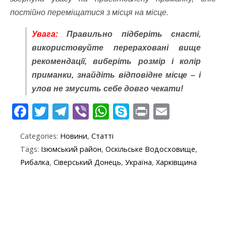
постійно переміщатися з місця на місце.
Увага:
Правильно підберіть снасті,
використовуйте перераховані вище
рекомендації, виберіть розмір і колір
приманки, знайдіть відповідне місце – і
улов не змусить себе довго чекати!
F
T
T
Vi
W
S
Pr
E
ac
w
el
b
h
k
in
m
Categories:
Новини
,
Статті
e
itt
e
er
at
y
t
ai
Tags:
Ізюмський район
,
Оскільське Водосховище
,
b
er
gr
s
p
l
Рибалка
,
Сіверський Донець
,
Україна
,
Харківщина
o
a
A
e
o
m
p
k
p