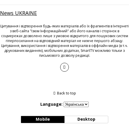
News UKRAINE
Цитування і відтворення будь-яких матеріалів або їх фрагментів в Інтернеті
з веб-сайта "Ізюм Інформаційний" або його каналів і сторінок в
соцмережах дозволено лише з умовою відкритого для пошукових систем
гіперпосилання на відповідний матеріал не нижче першого абзацу.
Цитування, використання і відтворення матеріалів в оффлайн-медіа (в т.ч.
друкованих виданнях), мобільних додатках, SmartTV можливо тільки з
письмового дозволу редакції.
Back to top
Language:
Mobile
Desktop