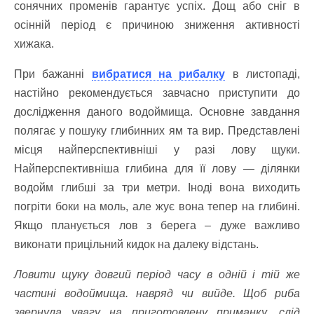
сонячних променів гарантує успіх. Дощ або сніг в
осінній період є причиною зниження активності
хижака.
При бажанні
вибратися на рибалку
в листопаді,
настійно рекомендується завчасно приступити до
дослідження даного водоймища. Основне завдання
полягає у пошуку глибинних ям та вир. Представлені
місця найперспективніші у разі лову щуки.
Найперспективніша глибина для її лову — ділянки
водойм глибші за три метри. Іноді вона виходить
погріти боки на моль, але жує вона тепер на глибині.
Якщо планується лов з берега – дуже важливо
виконати прицільний кидок на далеку відстань.
Ловити щуку довгий період часу в одній і тій же
частині водоймища. навряд чи вийде. Щоб риба
звернула увагу на приготовлену приманку, слід