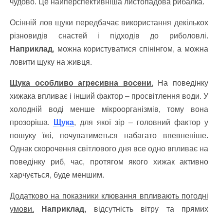
чудово. Це найперспективніша листопадова рибалка.
Осінній лов щуки передбачає використання декількох
різновидів снастей і підходів до риболовлі.
Наприклад
, можна користуватися спінінгом, а можна
ловити щуку на живця.
Щука особливо агресивна восени.
На поведінку
хижака впливає і інший фактор – просвітлення води. У
холодній воді менше мікроорганізмів, тому вона
прозоріша.
Щука
, для якої зір – головний фактор у
пошуку їжі, почуватиметься набагато впевненіше.
Однак скорочення світлового дня все одно впливає на
поведінку риб, час, протягом якого хижак активно
харчується, буде меншим.
Додатково на показники клювання впливають погодні
умови.
Наприклад,
відсутність вітру та прямих