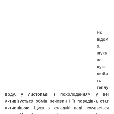
Як
відом
о,
щука
не
дуже
люби
ть
теплу
воду, у листопаді з похолоданням у неї
активізується обмін речовин і її поведінка стає
активнішою.
Щука в холодній воді почувається