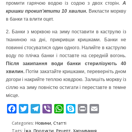
промити гарячою водою із содою з двох сторін.
А
кришки прокип’ятити 10 хвилин.
Викласти моркву
в банки та влити оцет.
2. Банки з морквою на зиму поставити в каструлю із
тканиною на дні, прикривши кришками. Банки не
повинні стосуватися один одного. Налийте в каструлю
воду по плічка банки і поставте на середній вогонь.
Після закипання води банки стерилізують 40
хвилин.
Потім закатайте кришками, переверніть дном
догори і накрийте теплою ковдрою. Залишіть моркву із
сіллю на зиму повністю остигати і переставте в темне
місце.
F
T
T
Vi
W
S
Pr
E
ac
w
el
b
h
k
in
m
Categories:
Новини
,
Статті
e
itt
e
er
at
y
t
ai
Tags:
Їжа
,
Продукти
,
Рецепт
,
Харчування