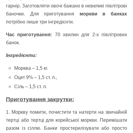
гарнір. Заготовляти овочі бажано в невеликі півлітрові
баночки. Для приготування
моркви в банках
потрібно лише три інгредієнти.
Час приготування:
70 хвилин для 2-х півлітрових
банок.
Інгредієнти:
Морква – 1,5 кг.
Оцет 9% – 1,5 ст. л.,
Сіль – 1,5 ст. л.
Приготування закрутки:
1. Моркву помити, почистити та натерти на звичайній
тертці або тертці для корейської моркви. Перемішати
разом із сіллю. Банки простерилізувати або просто