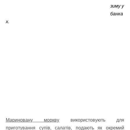
зиму у
банка
х.
Мариновану моркву
використовують для
приготування супів, салатів, подають як окремий