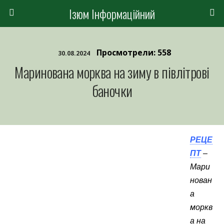
Ізюм Інформаційний
Просмотрели: 558
30.08.2024
Маринована морква на зиму в півлітрові
баночки
РЕЦЕ
ПТ
–
Мари
нован
а
моркв
а на