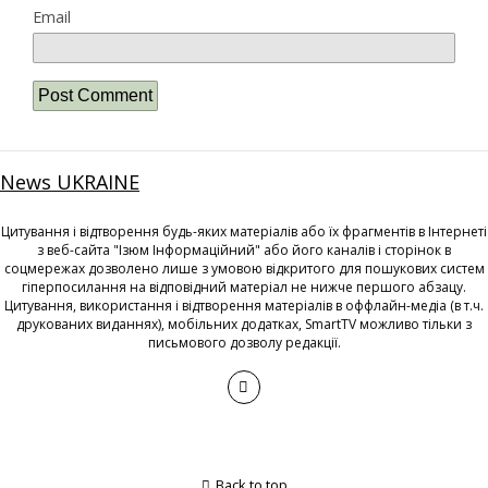
Email
News UKRAINE
Цитування і відтворення будь-яких матеріалів або їх фрагментів в Інтернеті
з веб-сайта "Ізюм Інформаційний" або його каналів і сторінок в
соцмережах дозволено лише з умовою відкритого для пошукових систем
гіперпосилання на відповідний матеріал не нижче першого абзацу.
Цитування, використання і відтворення матеріалів в оффлайн-медіа (в т.ч.
друкованих виданнях), мобільних додатках, SmartTV можливо тільки з
письмового дозволу редакції.
Back to top