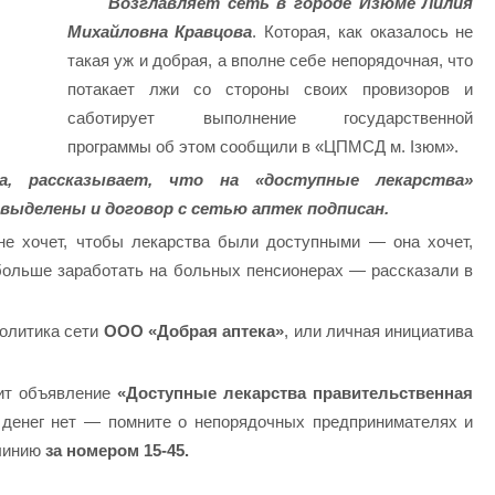
Возглавляет сеть в городе Изюме Лилия
Михайловна Кравцова
. Которая, как оказалось не
такая уж и добрая, а вполне себе непорядочная, что
потакает лжи со стороны своих провизоров и
саботирует выполнение государственной
программы об этом сообщили в «ЦПМСД м. Ізюм».
а, рассказывает, что на «доступные лекарства»
 выделены и договор с сетью аптек подписан.
е хочет, чтобы лекарства были доступными — она хочет,
больше заработать на больных пенсионерах — рассказали в
олитика сети
ООО «Добрая аптека»
, или личная инициатива
сит объявление
«Доступные лекарства правительственная
о денег нет — помните о непорядочных предпринимателях и
линию
за номером 15-45.