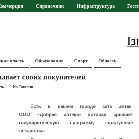
Коммерция
Справочник
Инфраструктура
Гост
Із
ская власть
Образование
Спорт
Область
ывает своих покупателей
сть
No Comment
Есть в нашем городе сеть аптек
ООО «Добрая аптека» которая срывает
государственную программу «доступные
лекарства»
.