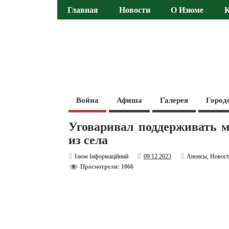
Главная
Новости
О Изюме
Война
Афиша
Галерея
Город
Уговаривал поддерживать м
из села
Ізюм Інформаційний
09.12.2023
Анонсы
,
Новос
Просмотрели: 1066