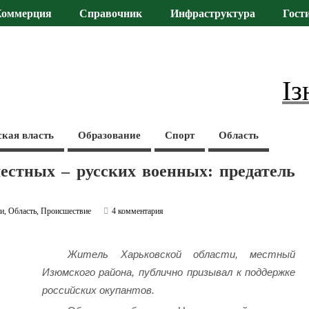
Коммерция
Справочник
Инфраструктура
Гост
Із
ская власть
Образование
Спорт
Область
естных – русских военных: предатель
ти
,
Область
,
Происшествие
4 комментария
Житель Харьковской области, местный
Изюмского района, публично призывал к поддержке
российских окупантов.