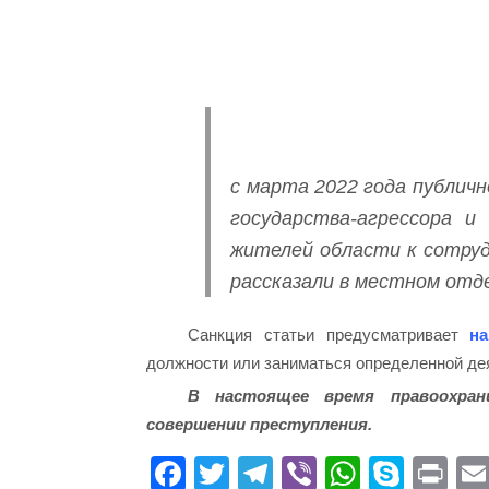
с марта 2022 года публичн
государства-агрессора и
жителей области к сотруд
рассказали в местном отд
Санкция статьи предусматривает
на
должности или заниматься определенной дея
В настоящее время правоохран
совершении преступления.
Fa
T
Te
Vi
W
S
Pr