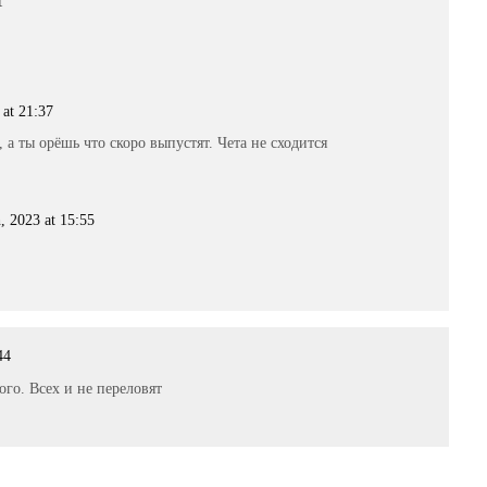
1
 at 21:37
 а ты орёшь что скоро выпустят. Чета не сходится
, 2023 at 15:55
44
го. Всех и не переловят