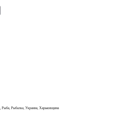
E
m
ail
а
,
Рыба
,
Рыбалка
,
Украина
,
Харьковщина