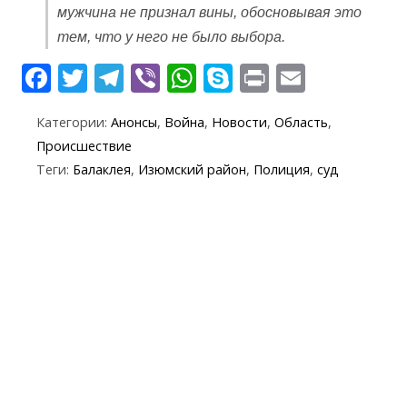
мужчина не признал вины, обосновывая это
тем, что у него не было выбора.
F
T
T
Vi
W
S
Pr
E
ac
w
el
b
h
k
in
m
Категории:
Анонсы
,
Война
,
Новости
,
Область
,
e
itt
e
er
at
y
t
ai
Происшествие
b
er
gr
s
p
l
Теги:
Балаклея
,
Изюмский район
,
Полиция
,
суд
o
a
A
e
o
m
p
k
p