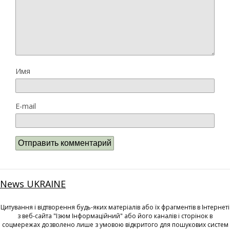
Имя
E-mail
News UKRAINE
Цитування і відтворення будь-яких матеріалів або їх фрагментів в Інтернеті
з веб-сайта "Ізюм Інформаційний" або його каналів і сторінок в
соцмережах дозволено лише з умовою відкритого для пошукових систем