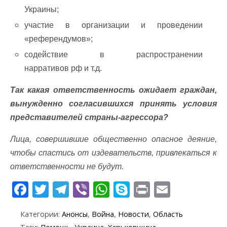
Украины;
участие в организации и проведении
«референдумов»;
содействие в распространении
нарративов рф и т.д.
Так какая ответственность ожидает граждан,
вынужденно согласившихся принять условия
представителей страны-агрессора?
Лица, совершившие общественно опасное деяние,
чтобы спастись от издевательств, привлекаться к
ответственности не будут.
F
T
T
Vi
W
S
Pr
E
ac
w
el
b
h
k
in
m
Категории:
Анонсы
,
Война
,
Новости
,
Область
e
itt
e
er
at
y
t
ai