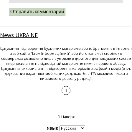
News UKRAINE
Цитування і відтворення будь-яких матеріалів або їх фрагментів в Інтернеті
з веб-сайта "Ізюм Інформаційний" або його каналів і сторінок в
соцмережах дозволено лише з умовою відкритого для пошукових систем
гіперпосилання на відповідний матеріал не нижче першого абзацу.
Цитування, використання і відтворення матеріалів в оффлайн-медіа (в т.ч.
друкованих виданнях), мобільних додатках, SmartTV можливо тільки з
письмового дозволу редакції.
Наверх
Язык: