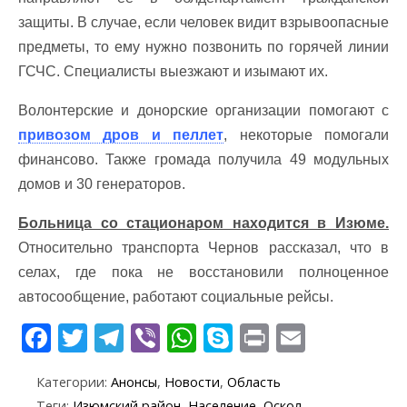
защиты. В случае, если человек видит взрывоопасные
предметы, то ему нужно позвонить по горячей линии
ГСЧС. Специалисты выезжают и изымают их.
Волонтерские и донорские организации помогают с
привозом дров и пеллет
, некоторые помогали
финансово. Также громада получила 49 модульных
домов и 30 генераторов.
Больница со стационаром находится в Изюме.
Относительно транспорта Чернов рассказал, что в
селах, где пока не восстановили полноценное
автосообщение, работают социальные рейсы.
F
T
T
Vi
W
S
Pr
E
ac
w
el
b
h
k
in
m
Категории:
Анонсы
,
Новости
,
Область
e
itt
e
er
at
y
t
ai
Теги:
Изюмский район
,
Население
,
Оскол
,