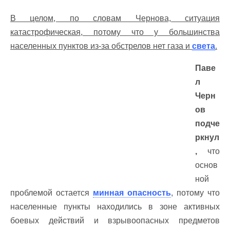
В целом, по словам Чернова, ситуация
катастрофическая, потому что у большинства
населенных пунктов из-за обстрелов нет газа и
света
.
Паве
л
Черн
ов
подче
ркнул
,
что
основ
ной
проблемой остается
минная опасность
, потому что
населенные пункты находились в зоне активных
боевых действий и взрывоопасных предметов