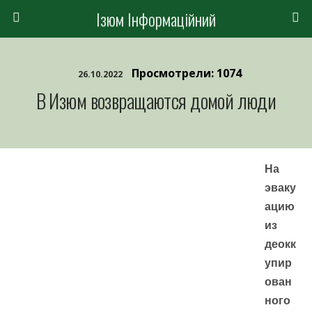
Ізюм Інформаційний
Просмотрели: 1074
26.10.2022
В Изюм возвращаются домой люди
На
эваку
ацию
из
деокк
упир
ован
ного