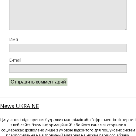
Имя
E-mail
News UKRAINE
Цитування і відтворення будь-яких матеріалів або їх фрагментів в Інтернеті
з веб-сайта "Ізюм Інформаційний" або його каналів і сторінок в
соцмережах дозволено лише з умовою відкритого для пошукових систем
гіперпосилання на відповідний матеріал не нижче першого абзацу.