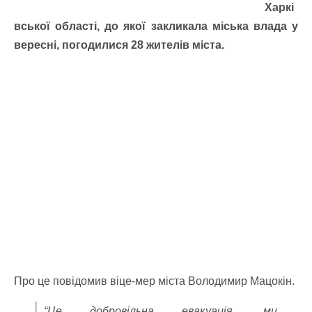
Харкі
вської області, до якої закликала міська влада у
вересні, погодилися 28 жителів міста.
Про це повідомив віце-мер міста Володимир Мацокін.
“Це добровільна евакуація, ми