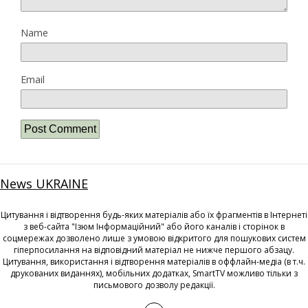
Name
Email
News UKRAINE
Цитування і відтворення будь-яких матеріалів або їх фрагментів в Інтернеті
з веб-сайта "Ізюм Інформаційний" або його каналів і сторінок в
соцмережах дозволено лише з умовою відкритого для пошукових систем
гіперпосилання на відповідний матеріал не нижче першого абзацу.
Цитування, використання і відтворення матеріалів в оффлайн-медіа (в т.ч.
друкованих виданнях), мобільних додатках, SmartTV можливо тільки з
письмового дозволу редакції.