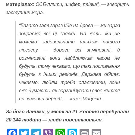
матеріалах:
ОСБ-плити, шифер, плівка”, — говорить
заступник мера.
“Багато заяв зараз йде на дрова — ми зараз
збираємо всі ці заявки. На жаль, ми не
можемо задовольнити шляхом нашого
лісгоспу — дороги всі заміновані, й
розміновані вони найближчим часом не
будуть, тому чекаємо, що такі постачання
будуть з інших регіонів. Держава обіцяє,
чекаємо, людям треба опалювати, вони
вже думають, як зорганізувати своє життя
на зимовий період”, — каже Мацокін.
За його даними, у місті на 21 жовтня перебували
20 144 людини — люди повертаються.
F
T
T
Vi
W
S
Pr
E