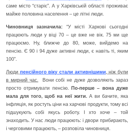
саме місто “старіє”. А у Харківській області проживає
майже половина населення – це літні люди.
Чиновниця зазначила:
“У місті Харкові сьогодні
працюють люди у віці 70 – це вже не вік. 75 ми ще
працюємо. Ну, ближче до 80, може, вийдемо на
пенсію. Є 90 і 94 дуже активні люди, є навіть ті, яким
100”.
Люди
пенсійного віку стали активнішими
, ніж були
в мирний час.
Вони собі не дуже дозволяють зараз
просто отримувати пенсію.
По-перше – вона дуже
мала для того, щоб на неї жити.
А ви бачите, яка
інфляція, як ростуть ціни на харчові продукти, тому всі
підшукують собі якусь роботу. І хто хоче – той
знаходить. У нас люди працюють: і двори прибирають,
і черговими працюють, – розповіла чиновниця.