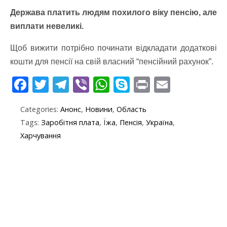
Держава платить людям похилого віку пенсію, але
виплати невеликі.
Щоб вижити потрібно починати відкладати додаткові
кошти для пенсії на свій власний “пенсійний рахунок”.
F
T
T
Vi
W
S
Pr
E
ac
w
el
b
h
k
in
m
Categories:
Анонс
,
Новини
,
Область
e
itt
e
er
at
y
t
ai
Tags:
Заробітня плата
,
Їжа
,
Пенсія
,
Україна
,
b
er
gr
s
p
l
Харчування
o
a
A
e
o
m
p
k
p