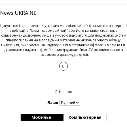
News UKRAINE
Цитування і відтворення будь-яких матеріалів або їх фрагментів в Інтернеті
з веб-сайта "Ізюм Інформаційний" або його каналів і сторінок в
соцмережах дозволено лише з умовою відкритого для пошукових систем
гіперпосилання на відповідний матеріал не нижче першого абзацу.
Цитування, використання і відтворення матеріалів в оффлайн-медіа (в т.ч.
друкованих виданнях), мобільних додатках, SmartTV можливо тільки з
письмового дозволу редакції.
Наверх
Язык:
Мобильн.
Компьютерная