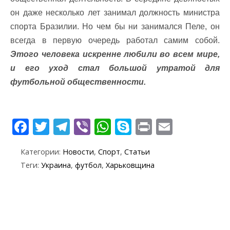
он даже несколько лет занимал должность министра
спорта Бразилии. Но чем бы ни занимался Пеле, он
всегда в первую очередь работал самим собой.
Этого человека искренне любили во всем мире,
и его уход стал большой утратой для
футбольной общественности.
F
T
T
Vi
W
S
Pr
E
ac
w
el
b
h
k
in
m
Категории:
Новости
,
Спорт
,
Статьи
e
itt
e
er
at
y
t
ai
Теги:
Украина
,
футбол
,
Харьковщина
b
er
gr
s
p
l
o
a
A
e
o
m
p
k
p