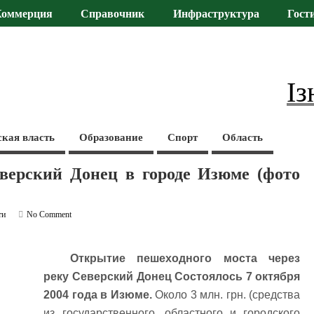
Коммерция
Справочник
Инфраструктура
Гост
Із
ская власть
Образование
Спорт
Область
верский Донец в городе Изюме (фото
ти
No Comment
Открытие пешеходного моста через
реку Северский Донец Состоялось 7 октября
2004 года в Изюме.
Около 3 млн. грн. (средства
из государственного, областного и городского