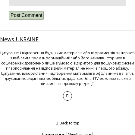
News UKRAINE
Цитування і відтворення будь-яких матеріалів або їх фрагментів в Інтернеті
з веб-сайта "Ізюм Інформаційний" або його каналів і сторінок в
соцмережах дозволено лише з умовою відкритого для пошукових систем
гіперпосилання на відповідний матеріал не нижче першого абзацу.
Цитування, використання і відтворення матеріалів в оффлайн-медіа (в т.ч.
друкованих виданнях), мобільних додатках, SmartTV можливо тільки з
письмового дозволу редакції.
Back to top
Language: