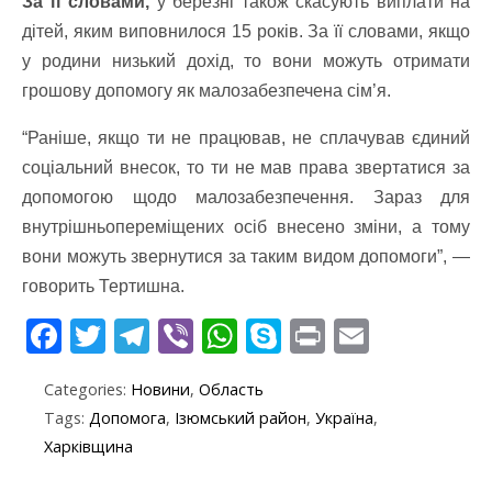
За її словами,
у березні також скасують виплати на
дітей, яким виповнилося 15 років. За її словами, якщо
у родини низький дохід, то вони можуть отримати
грошову допомогу як малозабезпечена сім’я.
“Раніше, якщо ти не працював, не сплачував єдиний
соціальний внесок, то ти не мав права звертатися за
допомогою щодо малозабезпечення. Зараз для
внутрішньопереміщених осіб внесено зміни, а тому
вони можуть звернутися за таким видом допомоги”, —
говорить Тертишна.
F
T
T
Vi
W
S
Pr
E
ac
w
el
b
h
k
in
m
Categories:
Новини
,
Область
e
itt
e
er
at
y
t
ai
Tags:
Допомога
,
Ізюмський район
,
Україна
,
b
er
gr
s
p
l
Харківщина
o
a
A
e