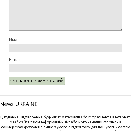
Имя
E-mail
News UKRAINE
Цитування і відтворення будь-яких матеріалів або їх фрагментів в Інтернеті
з веб-сайта "Ізюм Інформаційний" або його каналів і сторінок в
соцмережах дозволено лише з умовою відкритого для пошукових систем