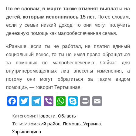
По ее словам, в марте также отменят выплаты на
детей, которым исполнилось 15 лет.
По ее словам,
если у семьи низкий доход, то они могут получить
денежную помощь как малообеспеченная семья.
«Раньше, если ты не работал, не платил единый
социальный взнос, то ты не имел права обращаться
за помощью по малообеспечению. Сейчас для
внутриперемещенных лиц внесены изменения, а
потому они могут обратиться за таким видом
помощи», — говорит Тертышная.
F
T
T
Vi
W
S
Pr
E
ac
w
el
b
h
k
in
m
Категории:
Новости
,
Область
e
itt
e
er
at
y
t
ai
Теги:
Изюмский район
,
Помощь
,
Украина
,
b
er
gr
s
p
l
Харьковщина