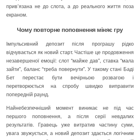
прив’язана не до слота, а до реального життя поза
екраном.
Чому повторне поповнення міняє гру
Імпульсивний депозит після програшу рідко
відчувається як новий старт. Частіше це продовження
незавершеної емоції: слот “майже дав”, ставка “мала
зайти”, баланс “треба повернути”. У такому стані Баді
Бет перестає бути вечірньою розвагою і
перетворюється на спробу швидко виправити
попередній раунд.
Найнебезпечніший момент виникає не під час
першого поповнення, а після серії невдалих
результатів. Гравець уже витратив частину суми,
увага звужується, а новий депозит здається логічним