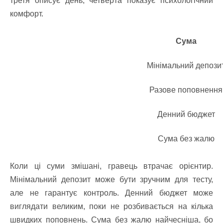
третя описує день, четверта показує психологічний
комфорт.
Сума
Мінімальний депози
Разове поповнення
Денний бюджет
Сума без жалю
Коли ці суми змішані, гравець втрачає орієнтир.
Мінімальний депозит може бути зручним для тесту,
але не гарантує контроль. Денний бюджет може
виглядати великим, поки не розбивається на кілька
швидких поповнень. Сума без жалю найчесніша, бо