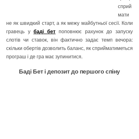
сприй
мати
не як швидкий старт, а як межу майбутньої сесії. Коли
гравець у
баді бет
поповнює рахунок до запуску
слотів чи ставок, він фактично задає темп вечора:
скільки обертів дозволить баланс, як сприйматиметься
програш і де гра має зупинитися.
Баді Бет і депозит до першого спіну