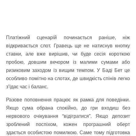
Платіжний сценарій починається раніше, ніж
відкривається слот. Гравець ще не натиснув кнопку
ставки, але вже вирішив, чи буде сесія короткою
пробою, довшим вечором із малими сумами або
ризиковим заходом із вищим темпом. У Баді Бет це
особливо помітно на слотах, де швидкість спінів легко
з’їдає час і баланс.
Разове поповнення працює як рамка для поведінки.
Якщо сума обрана спокійно, до гри входиш без
нервового очікування “відігратися”. Якщо депозит
зроблений поспіхом, кожен програшний оберт
здається особистою помилкою. Саме тому підготовка