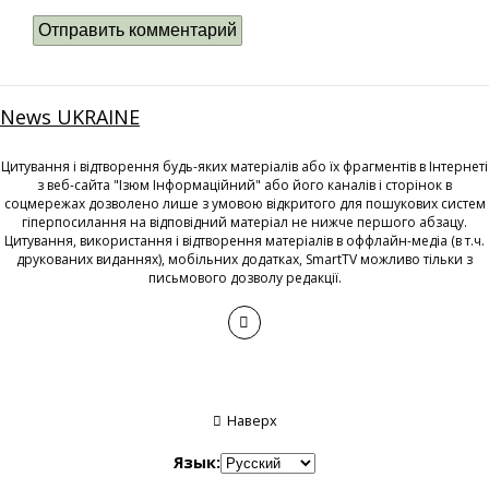
News UKRAINE
Цитування і відтворення будь-яких матеріалів або їх фрагментів в Інтернеті
з веб-сайта "Ізюм Інформаційний" або його каналів і сторінок в
соцмережах дозволено лише з умовою відкритого для пошукових систем
гіперпосилання на відповідний матеріал не нижче першого абзацу.
Цитування, використання і відтворення матеріалів в оффлайн-медіа (в т.ч.
друкованих виданнях), мобільних додатках, SmartTV можливо тільки з
письмового дозволу редакції.
Наверх
Язык: