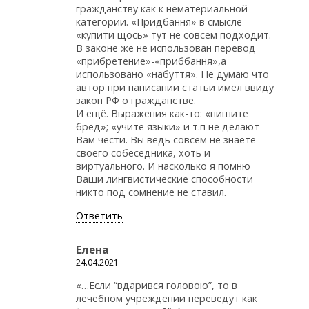
гражданству как к нематериальной
категории. «Придбання» в смысле
«купити щось» тут не совсем подходит.
В законе же не использован перевод
«прибретение»-«приббання»,а
использовано «набуття». Не думаю что
автор при написании статьи имел ввиду
закон РФ о гражданстве.
И ещё. Выражения как-то: «пишите
бред»; «учите языки» и т.п не делают
Вам чести. Вы ведь совсем не знаете
своего собеседника, хоть и
виртуального. И насколько я помню
Ваши лингвистические способности
никто под сомнение не ставил.
Ответить
Елена
24.04.2021
«…Если “вдарився головою”, то в
лечебном учреждении переведут как