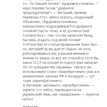
2.»…По Вашей логике ” вдарився головою…”
надо перевести как ”ударился
председателем”» — Виталий, пример
перевода этот, мягко сказать, неудачный!
Объясняю. «Вдарився головою»
определенно подразумевается ударился
головой (часть тела), а не должностью!
Согласитесь с тем, что вы написали бред,
пытаясь угадать ход моей логики!
3.»В контексте статьи правильнее было бы»…
ох, Виталий ну вы даете! Ладно, не хочу
разочаровывать вас в вашем мнении и
знании ru языка, но все же откройте хотя бы
закон СССР на основе которого был написан
ЗУ «О гражданстве Украины» там всё же
использовано слово «приобретение» (как и в
аналогичных законах РФ и Беларуси — тут
тоже «приобретение»).
4. Виталий, запомните «приобретение» —
(купить что либо), переводится на
украинский язык, как «придбання» — (купити
щось).
Ответить