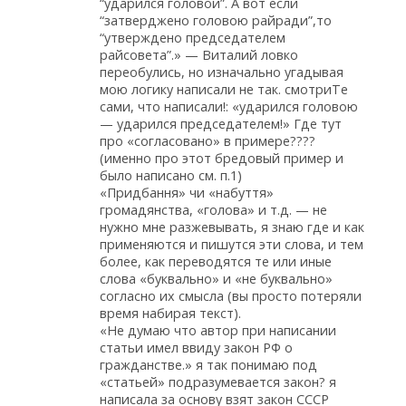
“ударился головой”. А вот если
“затверджено головою райради”,то
“утверждено председателем
райсовета”.» — Виталий ловко
переобулись, но изначально угадывая
мою логику написали не так. смотриТе
сами, что написали!: «ударился головою
— ударился председателем!» Где тут
про «согласовано» в примере????
(именно про этот бредовый пример и
было написано см. п.1)
«Придбання» чи «набуття»
громадянства, «голова» и т.д. — не
нужно мне разжевывать, я знаю где и как
применяются и пишутся эти слова, и тем
более, как переводятся те или иные
слова «буквально» и «не буквально»
согласно их смысла (вы просто потеряли
время набирая текст).
«Не думаю что автор при написании
статьи имел ввиду закон РФ о
гражданстве.» я так понимаю под
«статьей» подразумевается закон? я
написала за основу взят закон СССР