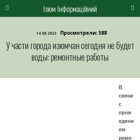
Ізюм Інформаційний
Просмотрели: 588
14.08.2023
У части города изюмчан сегодня не будет
воды: ремонтные работы
В
связи
с
пров
едени
ем
ремо