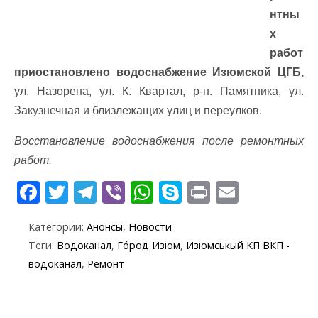
нтны
х
работ
приостановлено водоснабжение Изюмской ЦГБ,
ул. Назорена, ул. К. Квартал, р-н. Памятника, ул.
Закузнечная и близлежащих улиц и переулков.
Восстановление водоснабжения после ремонтных
работ.
F
T
T
Vi
W
S
Pr
E
ac
w
el
b
h
k
in
m
Категории:
Анонсы
,
Новости
e
itt
e
er
at
y
t
ai
Теги:
Водоканал
,
Го́род Изюм
,
Изюмськый КП ВКП -
b
er
gr
s
p
l
водоканал
,
Ремонт
o
a
A
e
o
m
p