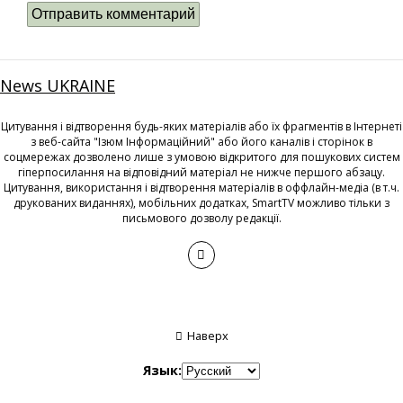
News UKRAINE
Цитування і відтворення будь-яких матеріалів або їх фрагментів в Інтернеті
з веб-сайта "Ізюм Інформаційний" або його каналів і сторінок в
соцмережах дозволено лише з умовою відкритого для пошукових систем
гіперпосилання на відповідний матеріал не нижче першого абзацу.
Цитування, використання і відтворення матеріалів в оффлайн-медіа (в т.ч.
друкованих виданнях), мобільних додатках, SmartTV можливо тільки з
письмового дозволу редакції.
Наверх
Язык: