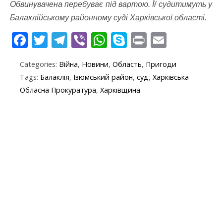
Обвинувачена перебуває під вартою. Її судитимуть у
Балаклійському районному суді Харківської області.
F
T
T
Vi
W
S
Pr
E
ac
w
el
b
h
k
in
m
Categories:
Війна
,
Новини
,
Область
,
Пригоди
e
itt
e
er
at
y
t
ai
Tags:
Балаклія
,
Ізюмський район
,
суд
,
Харківська
b
er
gr
s
p
l
Обласна Прокуратура
,
Харківщина
o
a
A
e
o
m
p
k
p