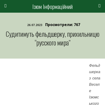
Ізюм Інформаційний
Просмотрели: 767
26.07.2023
Судитимуть фельдшерку, прихильницю
“русского мира”
Фельд
шерка
з села
Весел
е
Ізюмс
ького