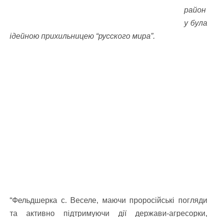
район
у була
ідейною прихильницею “русского мира”.
“Фельдшерка с. Веселе, маючи проросійські погляди
та активно підтримуючи дії держави-агресорки,