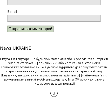
E-mail
News UKRAINE
Цитування і відтворення будь-яких матеріалів або їх фрагментів в Інтернеті
з веб-сайта "Ізюм Інформаційний" або його каналів і сторінок в
соцмережах дозволено лише з умовою відкритого для пошукових систем
гіперпосилання на відповідний матеріал не нижче першого абзацу.
Цитування, використання і відтворення матеріалів в оффлайн-медіа (в т.ч.
друкованих виданнях), мобільних додатках, SmartTV можливо тільки з
письмового дозволу редакції.