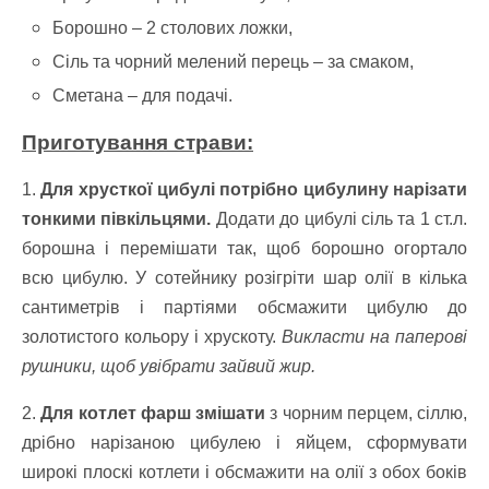
Борошно – 2 столових ложки,
Сіль та чорний мелений перець – за смаком,
Сметана – для подачі.
Приготування страви:
1.
Для хрусткої цибулі потрібно цибулину нарізати
тонкими півкільцями.
Додати до цибулі сіль та 1 ст.л.
борошна і перемішати так, щоб борошно огортало
всю цибулю. У сотейнику розігріти шар олії в кілька
сантиметрів і партіями обсмажити цибулю до
золотистого кольору і хрускоту.
Викласти на паперові
рушники, щоб увібрати зайвий жир.
2.
Для котлет фарш змішати
з чорним перцем, сіллю,
дрібно нарізаною цибулею і яйцем, сформувати
широкі плоскі котлети і обсмажити на олії з обох боків