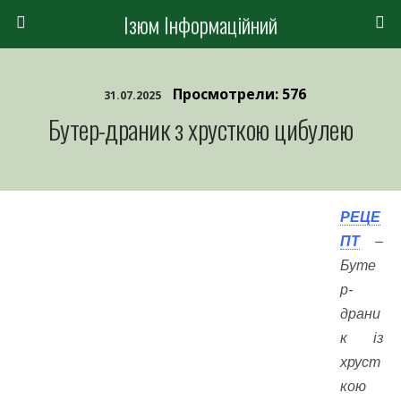
Ізюм Інформаційний
Просмотрели: 576
31.07.2025
Бутер-драник з хрусткою цибулею
РЕЦЕ
ПТ
–
Буте
р-
драни
к із
хруст
кою