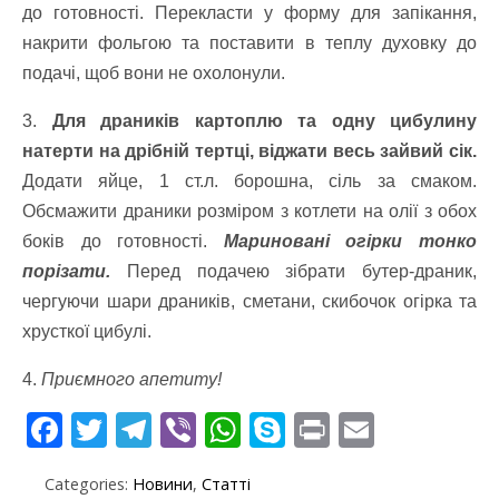
до готовності. Перекласти у форму для запікання,
накрити фольгою та поставити в теплу духовку до
подачі, щоб вони не охолонули.
3.
Для драників картоплю та одну цибулину
натерти на дрібній тертці, віджати весь зайвий сік.
Додати яйце, 1 ст.л. борошна, сіль за смаком.
Обсмажити драники розміром з котлети на олії з обох
боків до готовності.
Мариновані огірки тонко
порізати.
Перед подачею зібрати бутер-драник,
чергуючи шари драників, сметани, скибочок огірка та
хрусткої цибулі.
4.
Приємного апетиту!
F
T
T
Vi
W
S
Pr
E
ac
w
el
b
h
k
in
m
Categories:
Новини
,
Статті