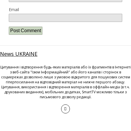
Email
News UKRAINE
Цитування і відтворення будь-яких матеріалів або їх фрагментів в Інтернеті
з веб-сайта "Ізюм Інформаційний" або його каналів і сторінок в
соцмережах дозволено лише з умовою відкритого для пошукових систем
гіперпосилання на відповідний матеріал не нижче першого абзацу.
Цитування, використання і відтворення матеріалів в оффлайн-медіа (в т.ч.
друкованих виданнях), мобільних додатках, SmartTV можливо тільки з
письмового дозволу редакції.