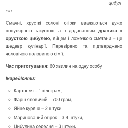
цибул
ею.
Смачні, хрусткі солоні огірки
вважаються дуже
популярною закускою, а з додаванням
драника з
хрусткою цибулею
, яйцем і ложечкою сметани – це
шедевр кулінарії. Перевірено та підтверджено
чоловічою половиною сім’ї.
Час приготування:
60 хвилин на одну особу.
Інгредієнти:
Картопля – 1 кілограм,
Фарш яловичий – 700 грам,
Яйце куряче – 2 штуки,
Маринований огірок – 3-4 штуки,
Цибулина середня – 3 штуки,