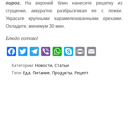
пирог.
На верхний блин нанесите решетку из
сгущенки, аккуратно разбрызгивая ее с ложки.
Украсьте крупными карамелизованными орехами.
Охладите, минимум 30 мин.
Блюдо готово!
F
T
T
Vi
W
S
Pr
E
ac
w
el
b
h
k
in
m
Категории:
Новости
,
Статьи
e
itt
e
er
at
y
t
ai
Теги:
Еда
,
Питание
,
Продукты
,
Рецепт
b
er
gr
s
p
l
o
a
A
e
o
m
p
k
p