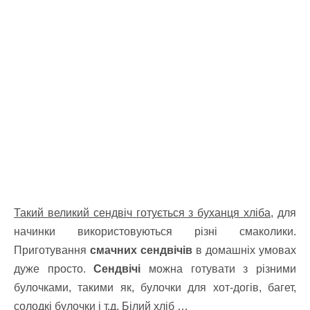
Такий великий сендвіч готується з буханця хліба,
для
начинки використовуються різні смаколики.
Приготування
смачних сендвічів
в домашніх умовах
дуже просто.
Сендвічі
можна готувати з різними
булочками, такими як, булочки для хот-догів, багет,
солодкі булочки і т.д. Білий хліб …