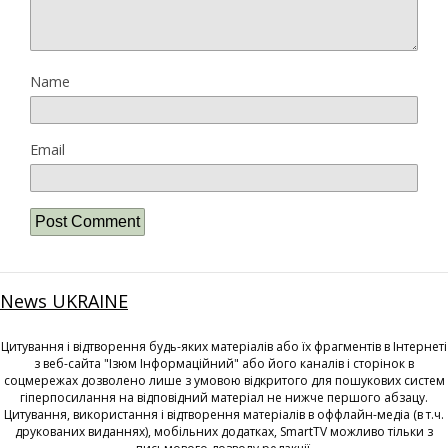
Name
Email
News UKRAINE
Цитування і відтворення будь-яких матеріалів або їх фрагментів в Інтернеті
з веб-сайта "Ізюм Інформаційний" або його каналів і сторінок в
соцмережах дозволено лише з умовою відкритого для пошукових систем
гіперпосилання на відповідний матеріал не нижче першого абзацу.
Цитування, використання і відтворення матеріалів в оффлайн-медіа (в т.ч.
друкованих виданнях), мобільних додатках, SmartTV можливо тільки з