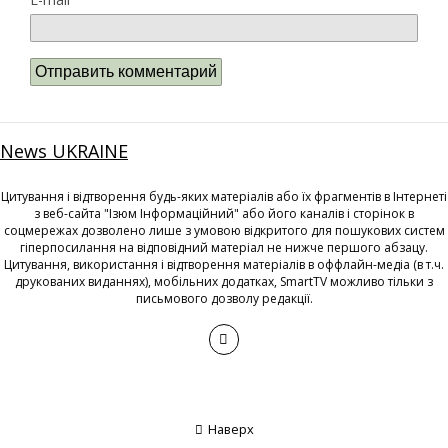
News UKRAINE
Цитування і відтворення будь-яких матеріалів або їх фрагментів в Інтернеті
з веб-сайта "Ізюм Інформаційний" або його каналів і сторінок в
соцмережах дозволено лише з умовою відкритого для пошукових систем
гіперпосилання на відповідний матеріал не нижче першого абзацу.
Цитування, використання і відтворення матеріалів в оффлайн-медіа (в т.ч.
друкованих виданнях), мобільних додатках, SmartTV можливо тільки з
письмового дозволу редакції.
Наверх