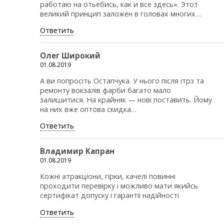
работаю на отьебись, как и все здесь». Этот
великий принцип заложен в головах многих…
Ответить
Олег Широкий
01.08.2019
А ви попросіть Остапчука. У нього після ітрз та
ремонту вокзалів фарби багато мало
залишитися. На крайняк — нові поставить. Йому
на них вже оптова скидка…
Ответить
Владимир Капран
01.08.2019
Кожні атракціони, гірки, качелі повинні
проходити перевірку і можливо мати якийсь
сертифікат допуску і гарантіі надійності
Ответить