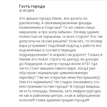
Гость города
31.07.2019
Это фишка города Изюм…все делать по
рукожопому. А свежевыкрашенные фасады
поликлиники и Спартака? То же самое:»лицо
накрасили, а про жопу забыли». Почему здания
полностью не окрашены, со всех сторон? Это так
депутаты на сессии решили? Если нет, то почему
мэра устраивает подобный подход к работе его
подчинённых в соответствующих
подразделениях? А асфальт на дороге? Только в
Изюме его ложат строго по центру, не доходя
до бордюров. А центр города возле АТБ? Где
часто стоит машина самого мэра…Когда уже
обустроят нормальную цивилизованную
парковку? Там же открытые люки без крышек(((
Или это нормально? Не стыдно показывать это
иностранным гостям города? В городе видишь
ли есть площадь Леннона, зато инфраструктура
не как в районном центре, а как в заброшенном
колхозе!!! Слава администрации города!!!!