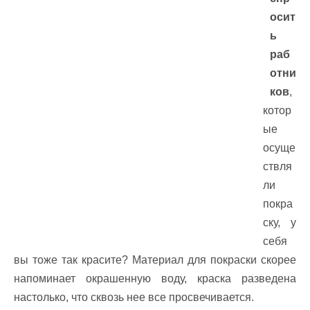
осит
ь
раб
отни
ков
,
котор
ые
осуще
ствля
ли
покра
ску, у
себя
вы тоже так красите? Материал для покраски скорее
напоминает окрашенную воду, краска разведена
настолько, что сквозь нее все просвечивается.