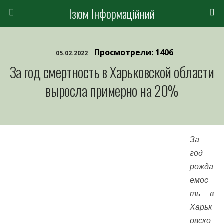
Ізюм Інформаційний
Просмотрели: 1406
05.02.2022
За год смертность в Харьковской области
выросла примерно на 20%
За
год
рожда
емос
ть в
Харьк
овско