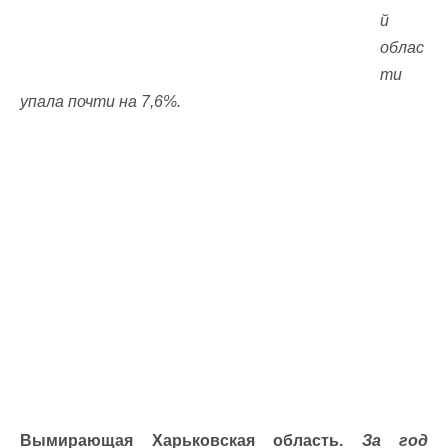
й
облас
ти
упала почти на 7,6%.
Вымирающая Харьковская область.
За год