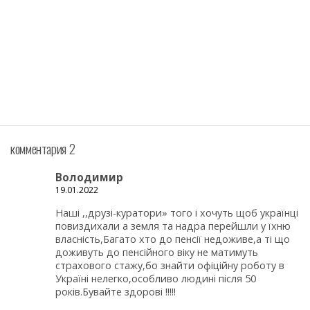
комментария 2
Володимир
19.01.2022
Наші ,,друзі-куратори» того і хочуть щоб українці
повиздихали а земля та надра перейшли у їхню
власність,Багато хто до пенсії недоживе,а ті що
доживуть до пенсійного віку не матимуть
страхового стажу,бо знайти офіційну роботу в
Україні нелегко,особливо людині після 50
років.Бувайте здорові !!!!!