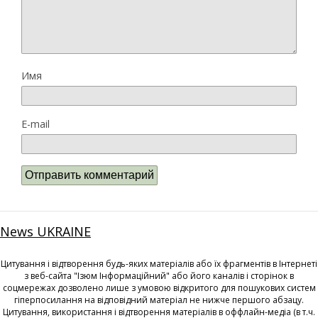
Имя
E-mail
News UKRAINE
Цитування і відтворення будь-яких матеріалів або їх фрагментів в Інтернеті
з веб-сайта "Ізюм Інформаційний" або його каналів і сторінок в
соцмережах дозволено лише з умовою відкритого для пошукових систем
гіперпосилання на відповідний матеріал не нижче першого абзацу.
Цитування, використання і відтворення матеріалів в оффлайн-медіа (в т.ч.