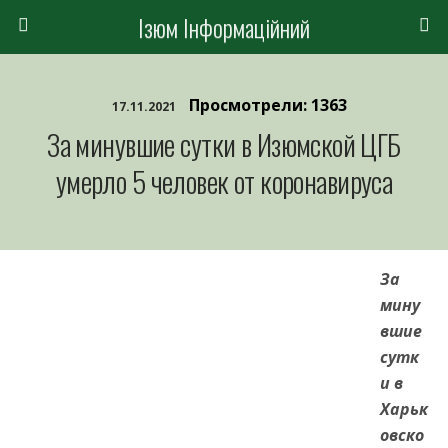
Ізюм Інформаційний
Просмотрели: 1363
17.11.2021
За минувшие сутки в Изюмской ЦГБ
умерло 5 человек от коронавируса
За
мину
вшие
сутк
и в
Харьк
овско