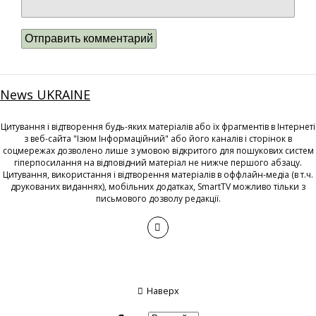
News UKRAINE
Цитування і відтворення будь-яких матеріалів або їх фрагментів в Інтернеті
з веб-сайта "Ізюм Інформаційний" або його каналів і сторінок в
соцмережах дозволено лише з умовою відкритого для пошукових систем
гіперпосилання на відповідний матеріал не нижче першого абзацу.
Цитування, використання і відтворення матеріалів в оффлайн-медіа (в т.ч.
друкованих виданнях), мобільних додатках, SmartTV можливо тільки з
письмового дозволу редакції.
Наверх