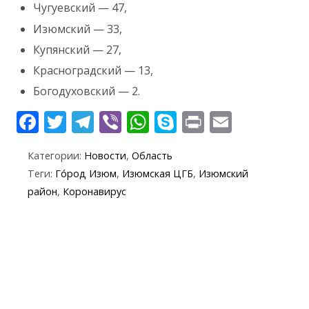
Чугуевский — 47,
Изюмский — 33,
Купянский — 27,
Красноградский — 13,
Богодуховский — 2.
F
T
T
Vi
W
S
Pr
E
ac
w
el
b
h
k
in
m
Категории:
Новости
,
Область
e
itt
e
er
at
y
t
ai
Теги:
Го́род Изюм
,
Изюмская ЦГБ
,
Изюмский
b
er
gr
s
p
l
район
,
Коронавирус
o
a
A
e
o
m
p
k
p