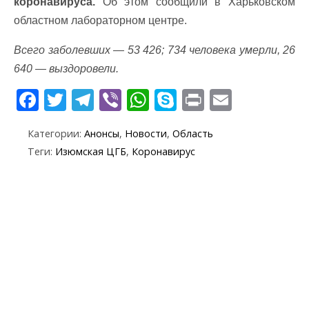
коронавируса.
Об этом сообщили в Харьковском
областном лабораторном центре.
Всего заболевших — 53 426; 734 человека умерли, 26
640 — выздоровели.
F
T
T
Vi
W
S
Pr
E
ac
w
el
b
h
k
in
m
Категории:
Анонсы
,
Новости
,
Область
e
itt
e
er
at
y
t
ai
Теги:
Изюмская ЦГБ
,
Коронавирус
b
er
gr
s
p
l
o
a
A
e
o
m
p
k
p