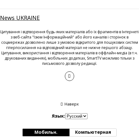
News UKRAINE
Цитування і відтворення будь-яких матеріалів або їх фрагментів в Інтернеті
з веб-сайта "Ізюм Інформаційний" або його каналів і сторінок в
соцмережах дозволено лише з умовою відкритого для пошукових систем
гіперпосилання на відповідний матеріал не нижче першого абзацу.
Цитування, використання і відтворення матеріалів в оффлайн-медіа (в т.ч.
друкованих виданнях), мобільних додатках, SmartTV можливо тільки з
письмового дозволу редакції.
Наверх
Язык:
Мобильн.
Компьютерная