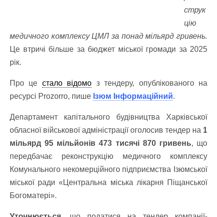
струк
цію
медичного комплексу ЦМЛ за понад мільярд гривень.
Це втричі більше за бюджет міської громади за 2025
рік.
Про це
стало відомо
з тендеру, опублікованого на
ресурсі Prozorro, пише
Ізюм Інформаційний
.
Департамент капітального будівництва Харківської
обласної військової адміністрації оголосив тендер на
1
мільярд 95 мільйонів 473 тисячі 870 гривень
, що
передбачає реконструкцію медичного комплексу
Комунального некомерційного підприємства Ізюмської
міської ради «Центральна міська лікарня Піщанської
Богоматері».
Уточнюється,
що податися на тендер компанії-