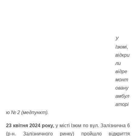
У
Ізюмі,
відкри
ли
відре
монт
овану
амбул
аторі
ю № 2 (медпункт).
23 квітня 2024 року,
у місті Ізюм по вул. Залізнична 6
(р-н. Залізничного ринку) пройшло відкриття