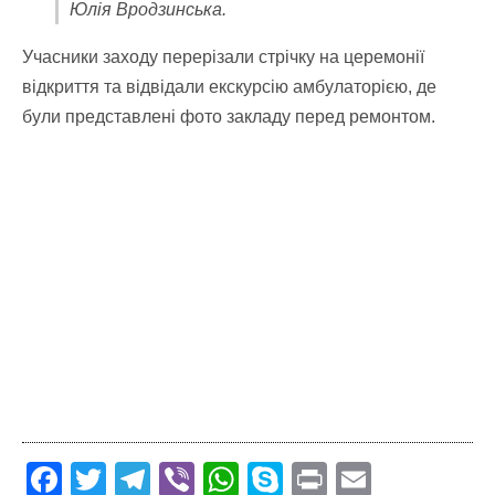
Юлія Вродзинська.
Учасники заходу перерізали стрічку на церемонії
відкриття та відвідали екскурсію амбулаторією, де
були представлені фото закладу перед ремонтом.
F
T
T
Vi
W
S
Pr
E