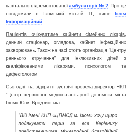
капітально відремонтованої
амбулаторії № 2
. Про це
повідомили в Ізюмській міській ТГ, пише
Ізюм
Інформаційний
.
Пацієнтів очікуватиме кабінети сімейних лікарів
,
денний стаціонар, оглядова, кабінет інфекційних
захворювань. Також на часі стоїть організація ”Центру
раннього втручання” для інклюзивних дітей з
кваліфікованими лікарями, психологом та
дефектологом.
Сьогодні, на відкритті зустрічі провела директор НКП
”Центр первинної медико-санітарної допомоги міста
Ізюм» Юлія Вродзинська.
”Від імені КНП «ЦПМСД м. Ізюм» хочу щиро
подякувати перш за все Керівнику
представництва міжнародної благодійної