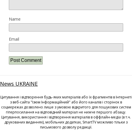
Name
Email
News UKRAINE
Цитування і відтворення будь-яких матеріалів або їх фрагментів в Інтернеті
з веб-сайта "Ізюм Інформаційний" або його каналів і сторінок в
соцмережах дозволено лише з умовою відкритого для пошукових систем
гіперпосилання на відповідний матеріал не нижче першого абзацу.
Цитування, використання і відтворення матеріалів в оффлайн-медіа (в т.ч.
друкованих виданнях), мобільних додатках, SmartTV можливо тільки з
письмового дозволу редакції.