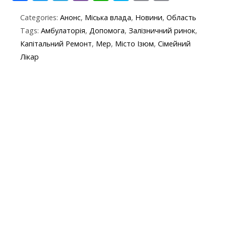
ac
w
el
b
h
k
in
m
Categories:
Анонс
,
Міська влада
,
Новини
,
Область
e
itt
e
er
at
y
t
ai
Tags:
Амбулаторія
,
Допомога
,
Залізничний ринок
,
b
er
gr
s
p
l
Капітальний Ремонт
,
Мер
,
Місто Ізюм
,
Сімейний
o
a
A
e
Лікар
o
m
p
k
p