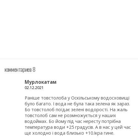
комментариев 8
Мурлокатам
02.12.2021
Раніше товстолоба у Оскільському водосховищі
було багато. І вода не була така зелена як зараз.
Бо товстолоб поїдає зелені водорості. На жаль
товстолоб сам не розмножується у наших
водоймах. Бо йому під час нересту потрібна
температура води +25 градусів. А в нас у цей час
ще холодно і вода близько +10.Ікра гине.