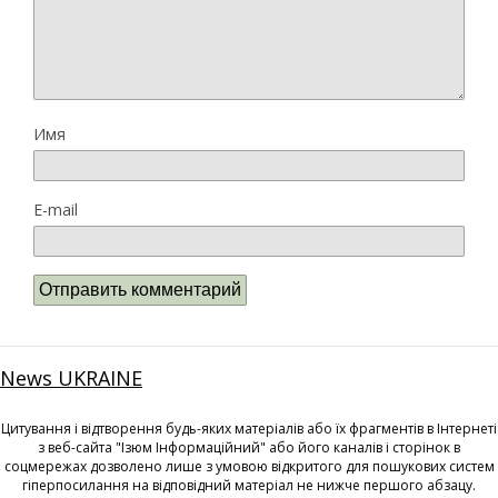
Имя
E-mail
News UKRAINE
Цитування і відтворення будь-яких матеріалів або їх фрагментів в Інтернеті
з веб-сайта "Ізюм Інформаційний" або його каналів і сторінок в
соцмережах дозволено лише з умовою відкритого для пошукових систем
гіперпосилання на відповідний матеріал не нижче першого абзацу.