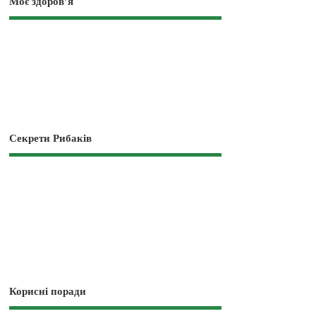
Моє здоров’я
Секрети Рибаків
Корисні поради