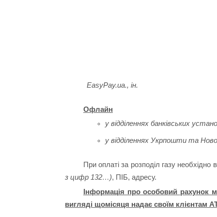
EasyPay.ua., ін.
Офлайн
у відділеннях банківських устано
у відділеннях Укрпошти та Ново
При оплаті за розподіл газу необхідно
з цифр 132…)
, ПІБ, адресу.
Інформація про особовий рахунок мі
вигляді щомісяця надає своїм клієнтам АТ