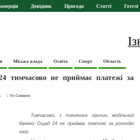
омерція
Довідник
Пригоди
Статті
Готелі
Із
я
Міська влада
Освіта
Спорт
Область
4 тимчасово не приймає платежі за
ь
No Comment
Тимчасово, з технічних причин, мобільний
банкінг Ощад 24 не приймає платежі за розподіл
газу.