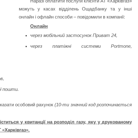
Наразі оплатити послуги клієнти АТ «Харківгаз»
можуть у касах відділень Ощадбанку та у інші
онлайн і офлайн способи – повідомили в компанії:
Онлайн
через мобільний застосунок Приват 24,
через платіжні системи Portmone,
в,
ї пошти.
 вказати особовий рахунок
(10-ти значний код розпочинається
ститься у квитанції на розподіл газу, яку у друкованому
 «Харківгаз».