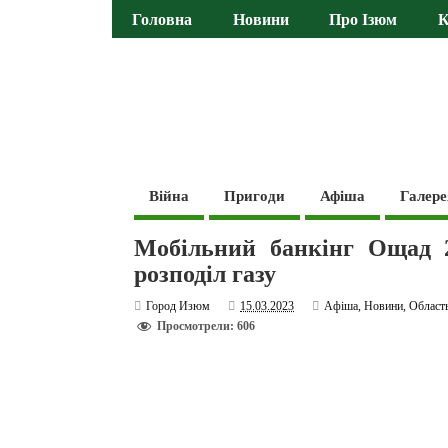
Головна
Новини
Про Ізюм
К
Війна
Пригоди
Афіша
Галере
Мобільний банкінг Ощад 2
розподіл газу
Город Изюм
15.03.2023
Афіша
,
Новини
,
Област
Просмотрели: 606