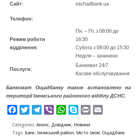
Сайт:
oschadbank.ua
Телефон:
Пн. – Пт. з 08:00 до
Режим роботи
16:30
відділення:
Субота з 08:00 до 15:30
Неділя – зачинено
Банкомат 24/7
Послуги:
Касове обслуговування
Банкомат Ощадбанку також встановлено на
території Ізюмського районного відділу ДСНС.
F
T
T
Vi
W
S
Pr
E
ac
w
el
b
h
k
in
m
Categories:
Анонс
,
Довідник
,
Новини
e
itt
e
er
at
y
t
ai
Tags:
Банк
,
Ізюмський район
,
Місто Ізюм
,
Ощадбанк