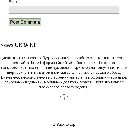
Email
News UKRAINE
Цитування і відтворення будь-яких матеріалів або їх фрагментів в Інтернеті
з веб-сайта "Ізюм Інформаційний" або його каналів і сторінок в
соцмережах дозволено лише з умовою відкритого для пошукових систем
гіперпосилання на відповідний матеріал не нижче першого абзацу.
Цитування, використання і відтворення матеріалів в оффлайн-медіа (в т.ч.
друкованих виданнях), мобільних додатках, SmartTV можливо тільки з
письмового дозволу редакції.
Back to top