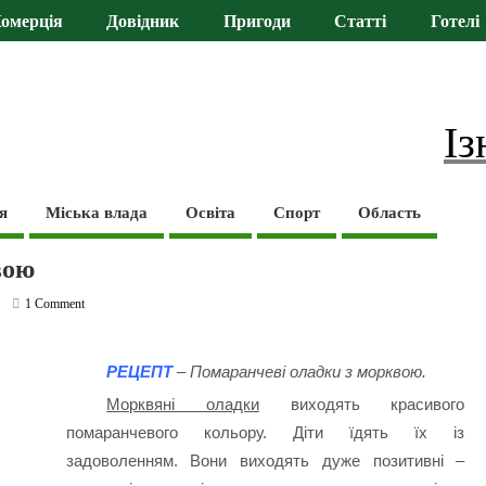
омерція
Довідник
Пригоди
Статті
Готелі
Із
я
Міська влада
Освіта
Спорт
Область
вою
1 Comment
РЕЦЕПТ
– Помаранчеві оладки з морквою.
Морквяні оладки
виходять красивого
помаранчевого кольору. Діти їдять їх із
задоволенням. Вони виходять дуже позитивні –