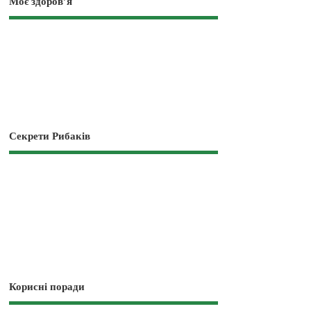
Моє здоров’я
Секрети Рибаків
Корисні поради