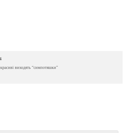
4
і красиві виходять “симпотяшки”