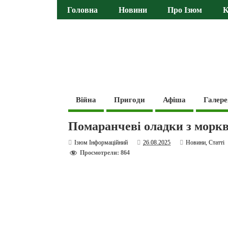
Головна
Новини
Про Ізюм
К
Війна
Пригоди
Афіша
Галере
Помаранчеві оладки з морк
Ізюм Інформаційний
26.08.2025
Новини
,
Статті
Просмотрели: 864