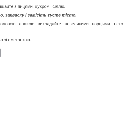
мішайте з яйцями, цукром і сіллю.
 закваску і замісіть густе тісто.
столовою ложкою викладайте невеликими порціями тісто.
во зі сметанкою.
E
m
ail