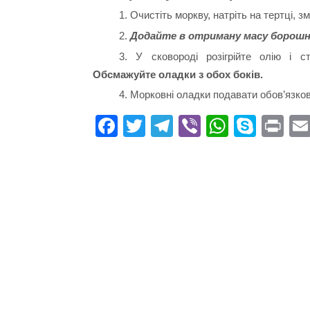
1. Очистіть моркву, натріть на тертці, з
2.
Додайте в отриману масу борошно,
3. У сковороді розігрійте олію і 
Обсмажуйте оладки з обох боків.
4. Морковні оладки подавати обов’язко
Fa
T
Te
Vi
W
S
Pr
ce
wi
le
be
ha
ky
in
bo
tte
gr
r
ts
pe
t
ok
r
a
A
m
pp