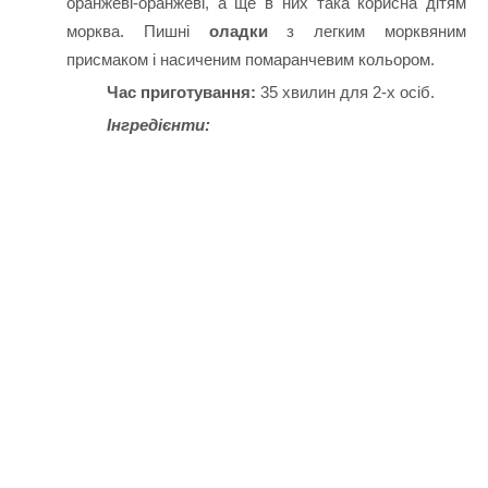
оранжеві-оранжеві, а ще в них така корисна дітям
морква. Пишні
оладки
з легким морквяним
присмаком і насиченим помаранчевим кольором.
Час приготування:
35 хвилин для 2-х осіб.
Інгредієнти: