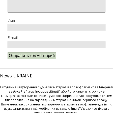
Имя
E-mail
News UKRAINE
Цитування і відтворення будь-яких матеріалів або їх фрагментів в Інтернеті
з веб-сайта "Ізюм Інформаційний" або його каналів і сторінок в
соцмережах дозволено лише з умовою відкритого для пошукових систем
гіперпосилання на відповідний матеріал не нижче першого абзацу.
Цитування, використання і відтворення матеріалів в оффлайн-медіа (в т.ч.
друкованих виданнях), мобільних додатках, SmartTV можливо тільки з
письмового дозволу редакції.