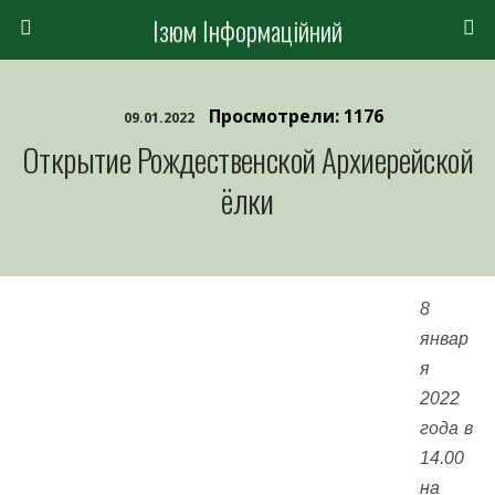
Ізюм Інформаційний
Просмотрели: 1176
09.01.2022
Открытие Рождественской Архиерейской
ёлки
8
январ
я
2022
года в
14.00
на