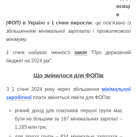
иємці
в
(ФОП)
в Україні з 1 січня виросли:
це пов’язано із
збільшенням мінімальної зарплати і прожиткового
мінімуму.
1 січня набуває чинності
закон
“Про державний
бюджет на 2024 рік”.
Що змінилося для ФОПів
З 1 січня 2024 року через збільшення
мінімальної
заробітної
плати зміняться ліміти для ФОПів:
річний дохід для платників першої групи має
бути не більшим за 167 мінімальних зарплат –
1,185 млн грн;
для другої групи – 834 мінімальні зарплати –