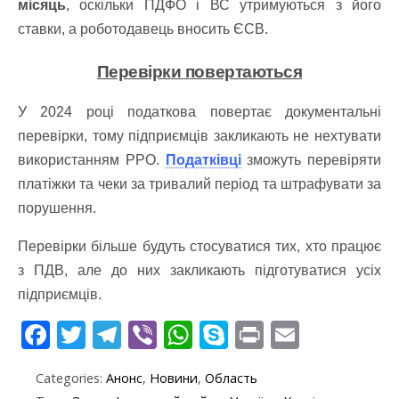
місяць
, оскільки ПДФО і ВС утримуються з його
ставки, а роботодавець вносить ЄСВ.
Перевірки повертаються
У 2024 році податкова повертає документальні
перевірки, тому підприємців закликають не нехтувати
використанням РРО.
Податківці
зможуть перевіряти
платіжки та чеки за тривалий період та штрафувати за
порушення.
Перевірки більше будуть стосуватися тих, хто працює
з ПДВ, але до них закликають підготуватися усіх
підприємців.
F
T
T
Vi
W
S
Pr
E
ac
w
el
b
h
k
in
m
Categories:
Анонс
,
Новини
,
Область
e
itt
e
er
at
y
t
ai