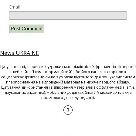
Email
News UKRAINE
Цитування і відтворення будь-яких матеріалів або їх фрагментів в Інтернеті
з веб-сайта "Ізюм Інформаційний" або його каналів і сторінок в
соцмережах дозволено лише з умовою відкритого для пошукових систем
гіперпосилання на відповідний матеріал не нижче першого абзацу.
Цитування, використання і відтворення матеріалів в оффлайн-медіа (в т.ч.
друкованих виданнях), мобільних додатках, SmartTV можливо тільки з
письмового дозволу редакції.