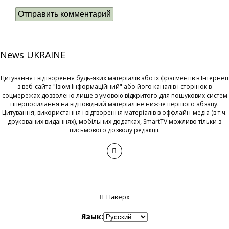
News UKRAINE
Цитування і відтворення будь-яких матеріалів або їх фрагментів в Інтернеті
з веб-сайта "Ізюм Інформаційний" або його каналів і сторінок в
соцмережах дозволено лише з умовою відкритого для пошукових систем
гіперпосилання на відповідний матеріал не нижче першого абзацу.
Цитування, використання і відтворення матеріалів в оффлайн-медіа (в т.ч.
друкованих виданнях), мобільних додатках, SmartTV можливо тільки з
письмового дозволу редакції.
Наверх
Язык: