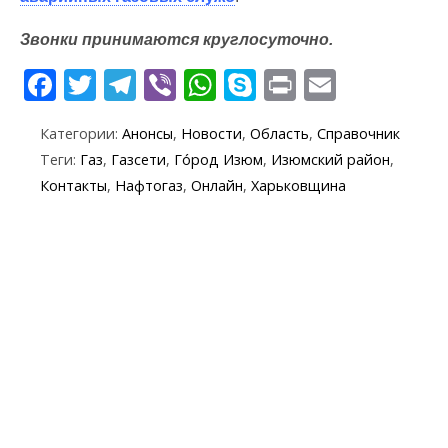
Звонки принимаются круглосуточно.
F
T
T
Vi
W
S
Pr
E
ac
w
el
b
h
k
in
m
Категории:
Анонсы
,
Новости
,
Область
,
Справочник
e
itt
e
er
at
y
t
ai
Теги:
Газ
,
Газсети
,
Го́род Изюм
,
Изюмский район
,
b
er
gr
s
p
l
Контакты
,
Нафтогаз
,
Онлайн
,
Харьковщина
o
a
A
e
o
m
p
k
p