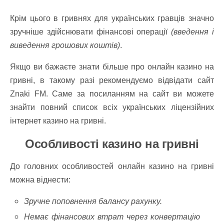
Крім цього в гривнях для українських гравців значно
зручніше здійснювати фінансові операції
(введення і
виведення грошових коштів)
.
Якщо ви бажаєте знати більше про онлайн казино на
гривні, в такому разі рекомендуємо відвідати сайт
Znaki FM. Саме за посиланням на сайт
ви можете
знайти повний список всіх українських ліцензійних
інтернет казино на гривні.
Особливості казино на гривні
До головних особливостей онлайн казино на гривні
можна віднести:
Зручне поповнення балансу рахунку.
Немає фінансових втрат через конвертацію