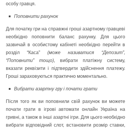
особу гравця.
Поповнити рахунок
Для початку гри на справжні гроші азартному гравцеві
необхідно поповнити баланс рахунку. Для цього
зазвичай в особистому кабінеті необхідно перейти в
розділ “Каса”
(може називатися “Депозит”,
“Поповнити” тощо)
, вибрати платіжну систему,
вказати реквізити і підтвердити здійснення платежу.
Гроші зараховуються практично моментально.
Вибрати азартну гру і почати грати
Після того як ви поповнили свій рахунок ви можете
почати грати в ігрові автомати онлайн Україна на
гривні, а також в інші азартні ігри. Для цього необхідно
вибрати відповідний слот, встановити розмір ставки,