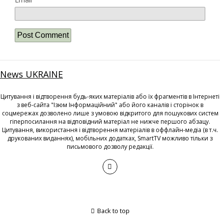
News UKRAINE
Цитування і відтворення будь-яких матеріалів або їх фрагментів в Інтернеті
з веб-сайта "Ізюм Інформаційний" або його каналів і сторінок в
соцмережах дозволено лише з умовою відкритого для пошукових систем
гіперпосилання на відповідний матеріал не нижче першого абзацу.
Цитування, використання і відтворення матеріалів в оффлайн-медіа (в т.ч.
друкованих виданнях), мобільних додатках, SmartTV можливо тільки з
письмового дозволу редакції.
Back to top