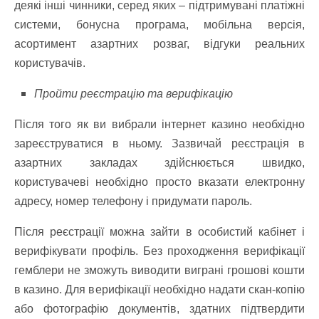
деякі інші чинники, серед яких – підтримувані платіжні
системи, бонусна програма, мобільна версія,
асортимент азартних розваг, відгуки реальних
користувачів.
Пройти реєстрацію та верифікацію
Після того як ви вибрали інтернет казино необхідно
зареєструватися в ньому. Зазвичай реєстрація в
азартних закладах здійснюється швидко,
користувачеві необхідно просто вказати електронну
адресу, номер телефону і придумати пароль.
Після реєстрації можна зайти в особистий кабінет і
верифікувати профіль. Без проходження верифікації
гемблери не зможуть виводити виграні грошові кошти
в казино. Для верифікації необхідно надати скан-копію
або фотографію документів, здатних підтвердити