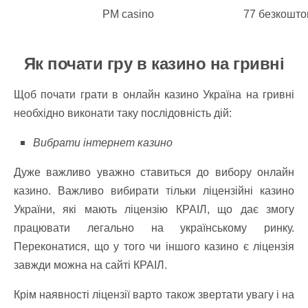
PM casino
77 безкоштов
Як почати гру в казино на гривні
Щоб почати грати в онлайн казино Україна на гривні
необхідно виконати таку послідовність дій:
Вибрати інтернет казино
Дуже важливо уважно ставиться до вибору онлайн
казино. Важливо вибирати тільки ліцензійні казино
України, які мають ліцензію КРАІЛ, що дає змогу
працювати легально на українському ринку.
Переконатися, що у того чи іншого казино є ліцензія
завжди можна на сайті КРАІЛ.
Крім наявності ліцензії варто також звертати увагу і на