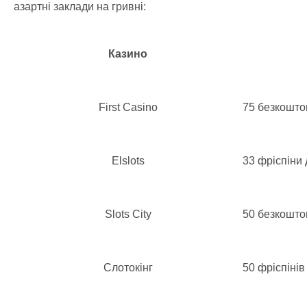
азартні заклади на гривні:
Казино
First Casino
75 безкошто
Elslots
33 фріспіни 
Slots City
50 безкошто
Слотокінг
50 фріспінів