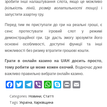
зробити інші налаштування слота, якщо це можливо
(кількість ліній, розмір волатильності тощо)
і
запустити азартну гру.
Перед тим як приступати до гри на реальні гроші, є
сенс протестувати ігровий слот у режимі
демонстраційної гри. Це дасть змогу зрозуміти його
основні особливості, доступні функції та інші
можливості без ризику втратити грошові кошти.
Грати в онлайн казино на UAH досить просто,
тому робити це може кожен охочий.
Водночас дуже
важливо правильно вибрати онлайн казино.
F
T
T
Vi
W
S
Pr
E
ac
w
el
b
h
k
in
m
Categories:
Новини
,
Статті
e
itt
e
er
at
y
t
ai
Tags:
Україна
,
Харківщина