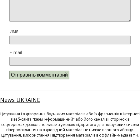
Имя
E-mail
News UKRAINE
Цитування і відтворення будь-яких матеріалів або їх фрагментів в Інтернеті
з веб-сайта "Ізюм Інформаційний" або його каналів і сторінок в
соцмережах дозволено лише з умовою відкритого для пошукових систем
гіперпосилання на відповідний матеріал не нижче першого абзацу.
Цитування, використання і відтворення матеріалів в оффлайн-медіа (в т.ч.