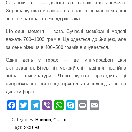
Останній тест — дорога до готелю або après-ski.
Хороша куртка не важчає від вологи, не має холодних
зон і не натирає плечі від рюкзака.
Ще один момент — вага. Сучасні мембранні моделі
важать 700–1000 грамів. Це здається дрібницею, але
за день різниця в 400–500 грамів відчувається.
Один день у горах — це мінімарафон для
екіпірування. Вітер, піт, мокрий сніг, падіння, постійна
зміна температури. Якщо куртка проходить ці
випробування, ви концентруєтесь на техніці, а не на
дискомфорті.
F
T
T
Vi
W
S
Pr
E
ac
w
el
b
h
k
in
m
Categories:
Новини
,
Статті
e
itt
e
er
at
y
t
ai
Tags:
Україна