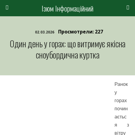
Ізюм Інформаційний
Просмотрели: 227
02.03.2026
Один день у горах: що витримує якісна
сноубордична куртка
Ранок
у
горах
почин
аєтьс
я з
вітру