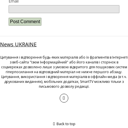
Email
News UKRAINE
Цитування і відтворення будь-яких матеріалів або їх фрагментів в Інтернеті
з веб-сайта "Ізюм Інформаційний" або його каналів і сторінок в
соцмережах дозволено лише з умовою відкритого для пошукових систем
гіперпосилання на відповідний матеріал не нижче першого абзацу.
Цитування, використання і відтворення матеріалів в оффлайн-медіа (в т.ч.
друкованих виданнях), мобільних додатках, SmartTV можливо тільки з
письмового дозволу редакції.
Back to top