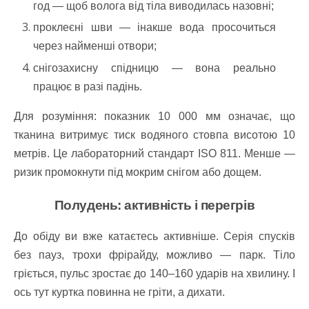
год — щоб волога від тіла виводилась назовні;
проклеєні шви — інакше вода просочиться
через найменші отвори;
снігозахисну спідницю — вона реально
працює в разі падінь.
Для розуміння: показник 10 000 мм означає, що
тканина витримує тиск водяного стовпа висотою 10
метрів. Це лабораторний стандарт ISO 811. Менше —
ризик промокнути під мокрим снігом або дощем.
Полудень: активність і перегрів
До обіду ви вже катаєтесь активніше. Серія спусків
без пауз, трохи фрірайду, можливо — парк. Тіло
гріється, пульс зростає до 140–160 ударів на хвилину. І
ось тут куртка повинна не гріти, а дихати.