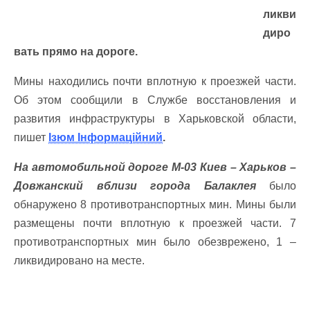
ликви
диро
вать прямо на дороге.
Мины находились почти вплотную к проезжей части.
Об этом сообщили в Службе восстановления и
развития инфраструктуры в Харьковской области,
пишет
Ізюм Інформаційний
.
На автомобильной дороге М-03 Киев – Харьков –
Довжанский вблизи города Балаклея
было
обнаружено 8 противотранспортных мин. Мины были
размещены почти вплотную к проезжей части. 7
противотранспортных мин было обезврежено, 1 –
ликвидировано на месте.