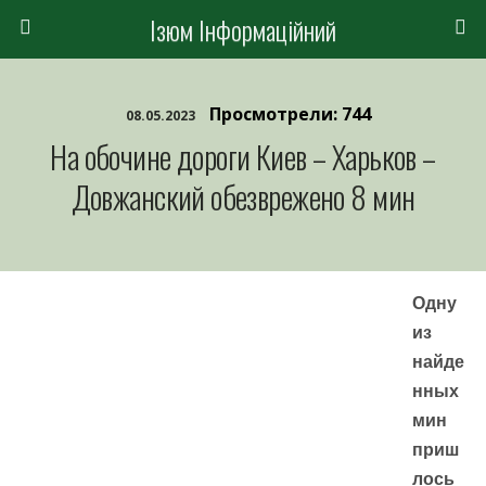
Ізюм Інформаційний
Просмотрели: 744
08.05.2023
На обочине дороги Киев – Харьков –
Довжанский обезврежено 8 мин
Одну
из
найде
нных
мин
приш
лось