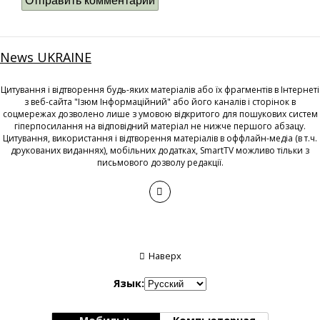
News UKRAINE
Цитування і відтворення будь-яких матеріалів або їх фрагментів в Інтернеті
з веб-сайта "Ізюм Інформаційний" або його каналів і сторінок в
соцмережах дозволено лише з умовою відкритого для пошукових систем
гіперпосилання на відповідний матеріал не нижче першого абзацу.
Цитування, використання і відтворення матеріалів в оффлайн-медіа (в т.ч.
друкованих виданнях), мобільних додатках, SmartTV можливо тільки з
письмового дозволу редакції.
Наверх
Язык: