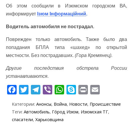
Об этом сообщили в Изюмском городском ВА,
информирует
Ізюм Інформаційний
.
Водитель автомобиля не пострадал.
Поврежден только автомобиль. Также было два
попадания БПЛА типа «шахед» по открытой
местности. Без пострадавших.
(Гора Кремянец).
Другие последствия обстрела России
устанавливаются.
F
T
T
Vi
W
S
Pr
E
ac
w
el
b
h
k
in
m
Категории:
Анонсы
,
Война
,
Новости
,
Происшествие
e
itt
e
er
at
y
t
ai
Теги:
Автомобиль
,
Го́род Изюм
,
Изюмская ТГ
,
b
er
gr
s
p
l
спасатели
,
Харьковщина
o
a
A
e