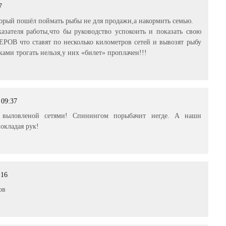
7
торый пошёл поймать рыбы не для продажи,а накормить семью.
азателя работы,что бы руководство успокоить и показать свою
РОВ что ставят по несколько километров сетей и вывозят рыбу
ами трогать нельзя,у них «билет» проплачен!!!
 09:37
 выловленой сетями! Спинингом порыбачит негде. А наши
окладая рук!
:16
ов