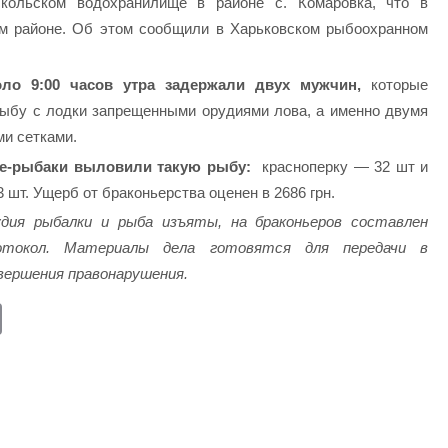
скольском водохранилище в районе с. Комаровка, что в
м районе. Об этом сообщили в
Харьковском рыбоохранном
ло 9:00 часов утра задержали двух мужчин,
которые
ыбу с лодки запрещенными орудиями лова, а именно двумя
и сетками.
е-рыбаки выловили такую ​​рыбу:
красноперку — 32 шт и
 шт. Ущерб от браконьерства оценен в 2686
грн.
дия рыбалки и рыба изъяты, на браконьеров составлен
отокол.
Материалы дела готовятся для передачи в
вершения правонарушения.
E
m
ail