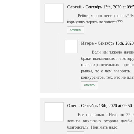
Сергей
-
Сентябрь 13th, 2020 at 09:
Ребята,хорош нестю хрень!!!К
кормушку терять не хочется???
Ответить
Игорь
-
Сентябрь 13th, 2020
Если им тяжело начин
браки вылавливают и котору
правоохранительных орган
рынка, то о чем говорить….
конкурентов, тех, кто не пла
Ответить
Олег
-
Сентябрь 13th, 2020 at 09:50
Все правильно! Нєча по 32 к
ловити виключно охорона дамби.
благодєтєль! Понімать надо!