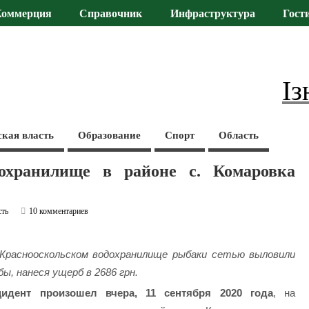
Коммерция
Справочник
Инфраструктура
Гост
Із
ская власть
Образование
Спорт
Область
охранилище в районе с. Комаровка
сть
10 комментариев
Краснооскольском водохранилище рыбаки сетью выловили
ыбы, нанеся ущерб в 2686
грн.
цидент произошел вчера, 11 сентября 2020 года
, на