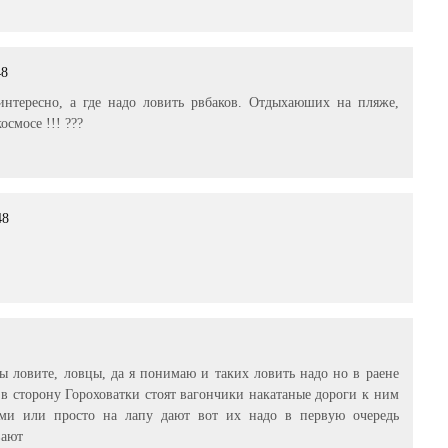
48
интересно, а где надо ловить рвбаков. Отдыхаюших на пляже,
осмосе !!! ???
48
ы ловите, ловцы, да я понимаю и таких ловить надо но в раене
в сторону Гороховатки стоят вагончики накатаные дороги к ним
ями или просто на лапу дают вот их надо в первую очередь
вают