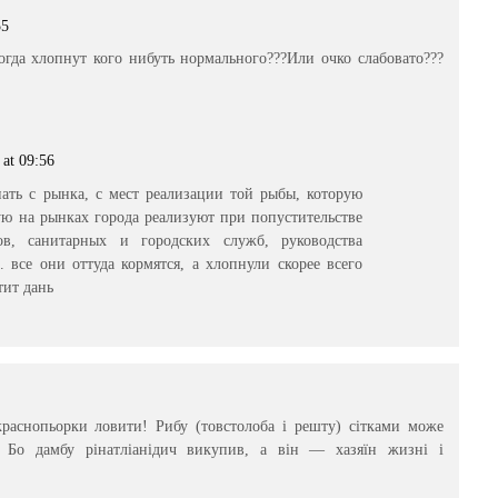
55
огда хлопнут кого нибуть нормального???Или очко слабовато???
 at 09:56
ать с рынка, с мест реализации той рыбы, которую
ю на рынках города реализуют при попустительстве
ов, санитарных и городских служб, руководства
 все они оттуда кормятся, а хлопнули скорее всего
тит дань
раснопьорки ловити! Рибу (товстолоба і решту) сітками може
 Бо дамбу рінатліанідич викупив, а він — хазяїн жизні і