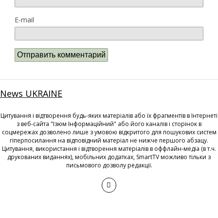
E-mail
News UKRAINE
Цитування і відтворення будь-яких матеріалів або їх фрагментів в Інтернеті
з веб-сайта "Ізюм Інформаційний" або його каналів і сторінок в
соцмережах дозволено лише з умовою відкритого для пошукових систем
гіперпосилання на відповідний матеріал не нижче першого абзацу.
Цитування, використання і відтворення матеріалів в оффлайн-медіа (в т.ч.
друкованих виданнях), мобільних додатках, SmartTV можливо тільки з
письмового дозволу редакції.