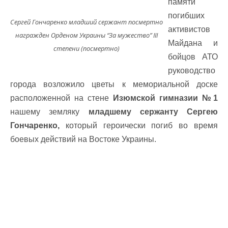
памяти
погибших
Сергей Гончаренко младший сержант посмертно
активистов
награжден Орденом Украины “За мужество” ІІІ
Майдана и
степени (посмертно)
бойцов АТО
руководство
города возложило цветы к мемориальной доске
расположенной на стене
Изюмской гимназии №1
нашему земляку
младшему сержанту Сергею
Гончаренко,
который героически погиб во время
боевых действий на Востоке Украины.