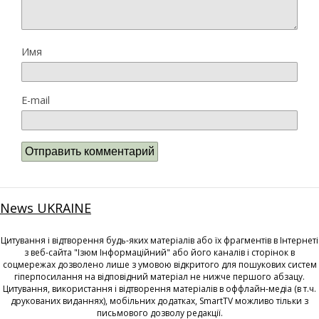
Имя
E-mail
News UKRAINE
Цитування і відтворення будь-яких матеріалів або їх фрагментів в Інтернеті
з веб-сайта "Ізюм Інформаційний" або його каналів і сторінок в
соцмережах дозволено лише з умовою відкритого для пошукових систем
гіперпосилання на відповідний матеріал не нижче першого абзацу.
Цитування, використання і відтворення матеріалів в оффлайн-медіа (в т.ч.
друкованих виданнях), мобільних додатках, SmartTV можливо тільки з
письмового дозволу редакції.