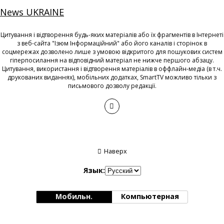
News UKRAINE
Цитування і відтворення будь-яких матеріалів або їх фрагментів в Інтернеті
з веб-сайта "Ізюм Інформаційний" або його каналів і сторінок в
соцмережах дозволено лише з умовою відкритого для пошукових систем
гіперпосилання на відповідний матеріал не нижче першого абзацу.
Цитування, використання і відтворення матеріалів в оффлайн-медіа (в т.ч.
друкованих виданнях), мобільних додатках, SmartTV можливо тільки з
письмового дозволу редакції.
Наверх
Язык:
Мобильн.
Компьютерная