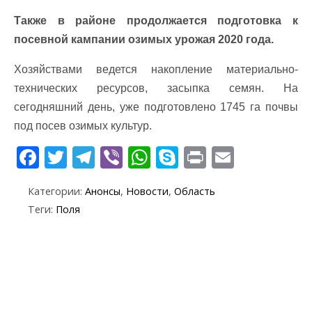
Также в районе продолжается подготовка к
посевной кампании озимых урожая 2020 года.
Хозяйствами ведется накопление материально-
технических ресурсов, засыпка семян. На
сегодняшний день, уже подготовлено 1745 га почвы
под посев озимых культур.
F
T
T
Vi
W
S
Pr
E
ac
w
el
b
h
k
in
m
Категории:
Анонсы
,
Новости
,
Область
e
itt
e
er
at
y
t
ai
Теги:
Поля
b
er
gr
s
p
l
o
a
A
e
o
m
p
k
p