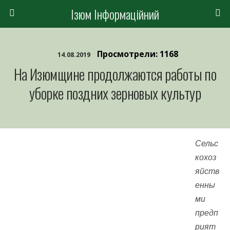
Ізюм Інформаційний
Просмотрели: 1168
14.08.2019
На Изюмщине продолжаются работы по
уборке поздних зерновых культур
Сельс
кохоз
яйств
енны
ми
предп
рият