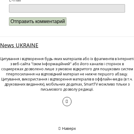
News UKRAINE
Цитування і відтворення будь-яких матеріалів або їх фрагментів в Інтернеті
з веб-сайта "Ізюм Інформаційний" або його каналів і сторінок в
соцмережах дозволено лише з умовою відкритого для пошукових систем
гіперпосилання на відповідний матеріал не нижче першого абзацу.
Цитування, використання і відтворення матеріалів в оффлайн-медіа (в т.ч.
друкованих виданнях), мобільних додатках, SmartTV можливо тільки з
письмового дозволу редакції.
Наверх