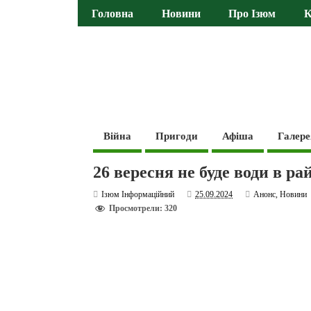
Головна
Новини
Про Ізюм
К
Війна
Пригоди
Афіша
Галере
26 вересня не буде води в р
Ізюм Інформаційний
25.09.2024
Анонс
,
Новини
Просмотрели: 320