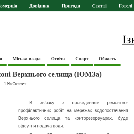
омерція
Довідник
Пригоди
Статті
Готелі
Із
я
Міська влада
Освіта
Спорт
Область
айоні Верхнього селища (ІОМЗа)
No Comment
В зв’язку з проведенням ремонтно-
профілактичних робіт на мережах водопостачання
Верхнього селища та контррезервуарах, буде
відсутня подача води.