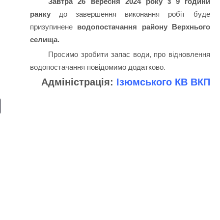
Завтра 26 вересня 2024 року з 9 години
ранку
до завершення виконання робіт буде
призупинене
водопостачання району Верхнього
селища.
Просимо зробити запас води, про відновлення
водопостачання повідомимо додатково.
Адміністрація:
Ізюмського КВ ВКП
E
m
ail