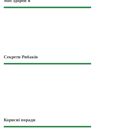
Моє здоров’я
Секрети Рибаків
Корисні поради