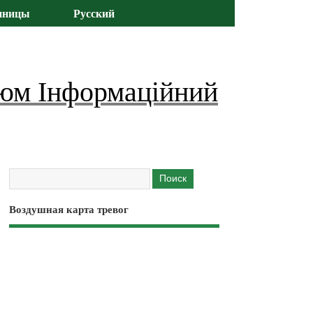
иницы
Русский
юм Інформаційний
Воздушная карта тревог