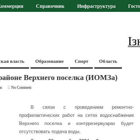
Коммерция
Справочник
Инфраструктура
Гост
Із
ская власть
Образование
Спорт
Область
в районе Верхнего поселка (ИОМЗа)
ти
No Comment
В связи с проведением ремонтно-
профилактических работ на сетях водоснабжения
Верхнего поселка и контррезервуарах будет
отсутствовать подача воды.