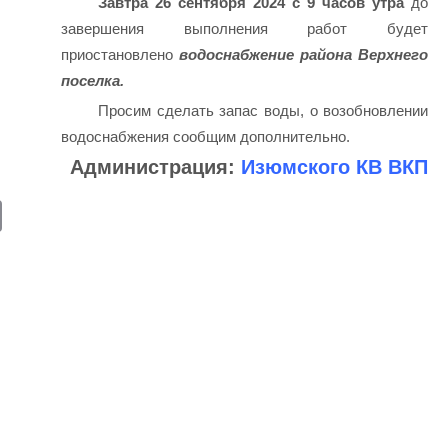
Завтра 26 сентября 2024 с 9 часов утра
до
завершения выполнения работ будет
приостановлено
водоснабжение района Верхнего
поселка.
Просим сделать запас воды, о возобновлении
водоснабжения сообщим дополнительно.
Администрация:
Изюмского КВ ВКП
E
m
ail